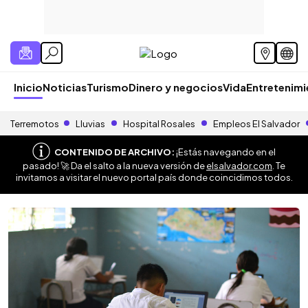
Inicio
Noticias
Turismo
Dinero y negocios
Vida
Entretenim
Terremotos
Lluvias
Hospital Rosales
Empleos El Salvador
CONTENIDO DE ARCHIVO:
¡Estás navegando en el
pasado! 🚀 Da el salto a la nueva versión de
elsalvador.com
. Te
invitamos a visitar el nuevo portal país donde coincidimos todos.