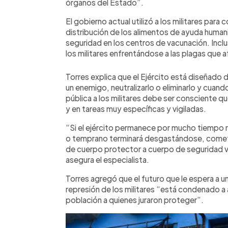
órganos del Estado”.
El gobierno actual utilizó a los militares para
distribución de los alimentos de ayuda humani
seguridad en los centros de vacunación. Incl
los militares enfrentándose a las plagas que a
Torres explica que el Ejército está diseñado 
un enemigo, neutralizarlo o eliminarlo y cuand
pública a los militares debe ser consciente 
y en tareas muy específicas y vigiladas.
“Si el ejército permanece por mucho tiempo r
o temprano terminará desgastándose, come
de cuerpo protector a cuerpo de seguridad v
asegura el especialista.
Torres agregó que el futuro que le espera a un
represión de los militares “está condenado a 
población a quienes juraron proteger”.