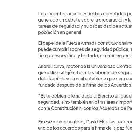
0:00
Facebook
Twitter
►
Escuchar artículo
Los recientes abusos y delitos cometidos po
generado un debate sobre la preparación y la l
tareas de seguridad y su capacidad de actua
población en general.
El papel de la Fuerza Armada constitucionalment
puede cumplir labores de seguridad pública,
tiempo específico y limitado, señalan espec
Andreu Oliva, rector de la Universidad Cent
que utilizar al Ejército en las labores de segu
de la República, la cual establece que para ese 
fundada después de la firma de los Acuerdos
“Este gobierno le ha dado al Ejército un pape
seguridad, sino también en otras áreas import
con la Constitución ni con los Acuerdos de Pa
En ese mismo sentido, David Morales, ex p
uno de los acuerdos para la firma de la paz fu