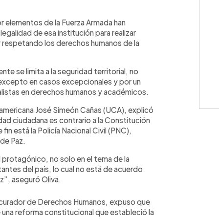
WhatsApp
Copiar link
r elementos de la Fuerza Armada han
egalidad de esa institución para realizar
r respetando los derechos humanos de la
e se limita a la seguridad territorial, no
 excepto en casos excepcionales y por un
ialistas en derechos humanos y académicos.
roamericana José Simeón Cañas (UCA), explicó
ridad ciudadana es contrario a la Constitución
fin está la Policía Nacional Civil (PNC),
 de Paz.
l protagónico, no solo en el tema de la
antes del país, lo cual no está de acuerdo
z”, aseguró Oliva.
rocurador de Derechos Humanos, expuso que
e una reforma constitucional que estableció la