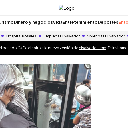
urismo
Dinero y negocios
Vida
Entretenimiento
Deportes
Ento
Hospital Rosales
Empleos El Salvador
Viviendas El Salvador
 pasado! 🚀 Da el salto a la nueva versión de
elsalvador.com
. Te invitam