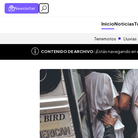
Newsletter
Inicio
Noticias
T
Terremotos
Lluvias
CONTENIDO DE ARCHIVO:
¡Estás navegando en el