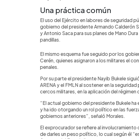
Una práctica común
El uso del Ejército en labores de seguridad púb
gobierno del presidente Armando Calderón So
y Antonio Saca para sus planes de Mano Dura 
pandillas.
El mismo esquema fue seguido por los gobie
Cerén, quienes asignaron a los militares el co
penales.
Por su parte el presidente Nayib Bukele sigui
ARENA y el FMLN al sostener en la seguridad p
cercos militares, en la aplicación del régimen
“El actual gobierno del presidente Bukele ha 
y ha ido otorgando un rol político en las fue
gobiernos anteriores”, señaló Morales.
El exprocurador se refiere al involucramiento de
de darles un peso político, lo cual según él 