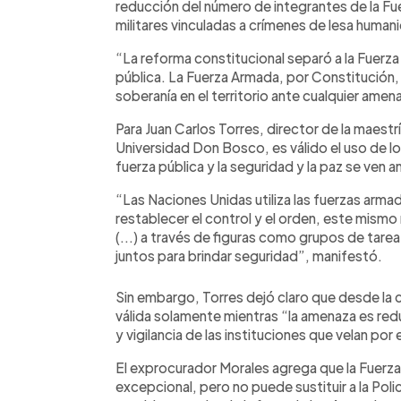
reducción del número de integrantes de la Fu
militares vinculadas a crímenes de lesa human
“La reforma constitucional separó a la Fuerz
pública. La Fuerza Armada, por Constitución, 
soberanía en el territorio ante cualquier amena
Para Juan Carlos Torres, director de la maestrí
Universidad Don Bosco, es válido el uso de lo
fuerza pública y la seguridad y la paz se ven 
“Las Naciones Unidas utiliza las fuerzas arma
restablecer el control y el orden, este mismo
(...) a través de figuras como grupos de tarea
juntos para brindar seguridad”, manifestó.
Sin embargo, Torres dejó claro que desde la cul
válida solamente mientras “la amenaza es red
y vigilancia de las instituciones que velan po
El exprocurador Morales agrega que la Fuerza
excepcional, pero no puede sustituir a la Po