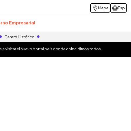
Mapa
Esp
rno Empresarial
Centro Histórico
os a visitar el nuevo portal país donde coincidimos todos.