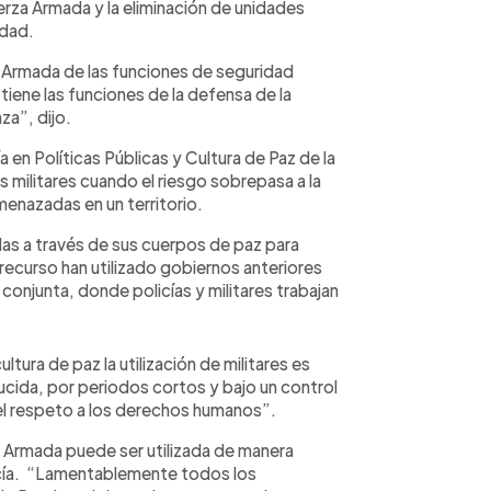
erza Armada y la eliminación de unidades
idad.
a Armada de las funciones de seguridad
tiene las funciones de la defensa de la
za”, dijo.
a en Políticas Públicas y Cultura de Paz de la
s militares cuando el riesgo sobrepasa a la
amenazadas en un territorio.
das a través de sus cuerpos de paz para
 recurso han utilizado gobiernos anteriores
 conjunta, donde policías y militares trabajan
tura de paz la utilización de militares es
ucida, por periodos cortos y bajo un control
r el respeto a los derechos humanos”.
 Armada puede ser utilizada de manera
licía. “Lamentablemente todos los