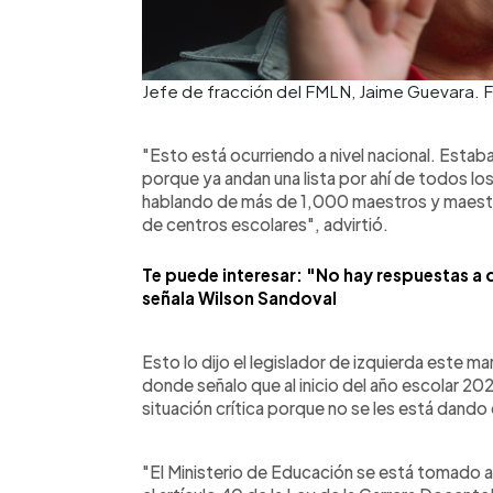
Jefe de fracción del FMLN, Jaime Guevara. 
"Esto está ocurriendo a nivel nacional. Estab
porque ya andan una lista por ahí de todos l
hablando de más de 1,000 maestros y maest
de centros escolares", advirtió.
Te puede interesar: "No hay respuestas a 
señala Wilson Sandoval
Esto lo dijo el legislador de izquierda este ma
donde señalo que al inicio del año escolar 2
situación crítica porque no se les está dando 
"El Ministerio de Educación se está tomado a