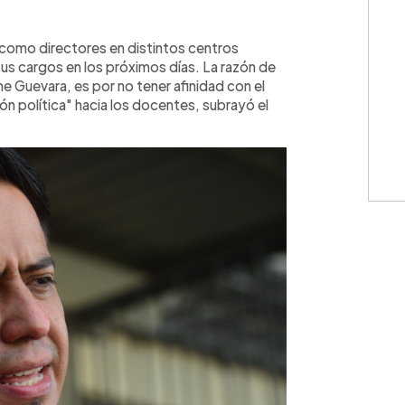
WhatsApp
Copiar link
omo directores en distintos centros
sus cargos en los próximos días. La razón de
me Guevara, es por no tener afinidad con el
ión política" hacia los docentes, subrayó el