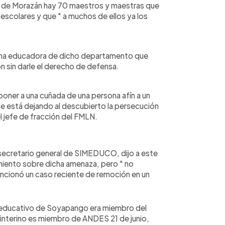
 de Morazán hay 70 maestros y maestras que
scolares y que " a muchos de ellos ya los
una educadora de dicho departamento que
on sin darle el derecho de defensa.
oner a una cuñada de una persona afín a un
se está dejando al descubierto la persecución
l jefe de fracción del FMLN.
 secretario general de SIMEDUCO, dijo a este
iento sobre dicha amenaza, pero " no
cionó un caso reciente de remoción en un
educativo de Soyapango era miembro del
interino es miembro de ANDES 21 de junio,