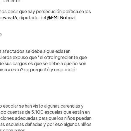
", lamentó.
s decir que hay persecución política en los
evara16
, diputado del
@FMLNoficial
.
3
los afectados se debe a que existen
ierda expuso que "el otro ingrediente que
de sus cargos es que se debe a que no son
llama a esto? se preguntó y respondió:
ño escolar se han visto algunas carencias y
do cuentas de 5,100 escuelas que están en
iciones adecuadas para que los niños puedan
rias escuelas dañadas y por eso algunos niños
as comunales.