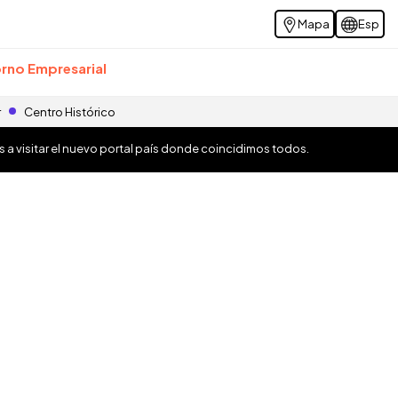
Mapa
Esp
rno Empresarial
r
Centro Histórico
os a visitar el nuevo portal país donde coincidimos todos.