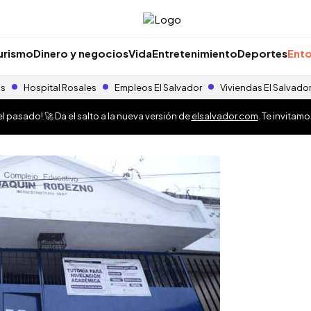
urismo
Dinero y negocios
Vida
Entretenimiento
Deportes
Ento
as
Hospital Rosales
Empleos El Salvador
Viviendas El Salvado
 pasado! 🚀 Da el salto a la nueva versión de
elsalvador.com
. Te invitam