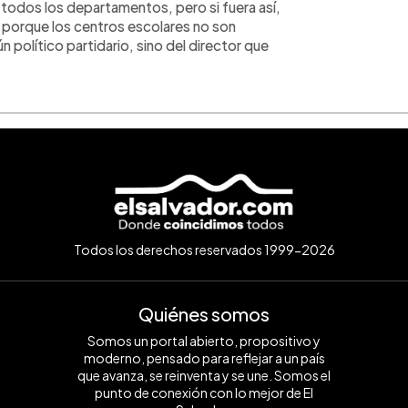
todos los departamentos, pero si fuera así,
orque los centros escolares no son
n político partidario, sino del director que
Todos los derechos reservados 1999-2026
Quiénes somos
Somos un portal abierto, propositivo y
moderno, pensado para reflejar a un país
que avanza, se reinventa y se une. Somos el
punto de conexión con lo mejor de El