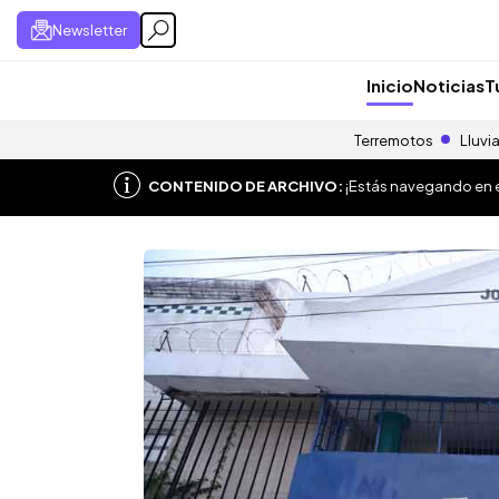
Newsletter
Inicio
Noticias
T
Terremotos
Lluvi
CONTENIDO DE ARCHIVO:
¡Estás navegando en el