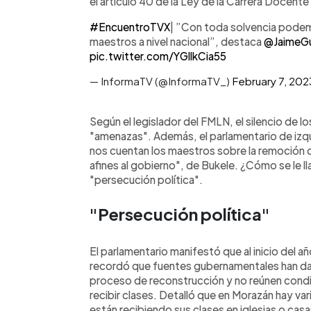
el artículo 40 de la Ley de la Carrera Docente
#EncuentroTVX
| ”Con toda solvencia podemo
maestros a nivel nacional”, destaca
@JaimeGu
pic.twitter.com/YGllkCia55
— InformaTV (@InformaTV_)
February 7, 202
Según el legislador del FMLN, el silencio de 
"amenazas". Además, el parlamentario de izqu
nos cuentan los maestros sobre la remoción 
afines al gobierno", de Bukele. ¿Cómo se le 
"persecución política".
"Persecución política"
El parlamentario manifestó que al inicio del a
recordó que fuentes gubernamentales han da
proceso de reconstrucción y no reúnen cond
recibir clases. Detalló que en Morazán hay va
están recibiendo sus clases en iglesias o cas