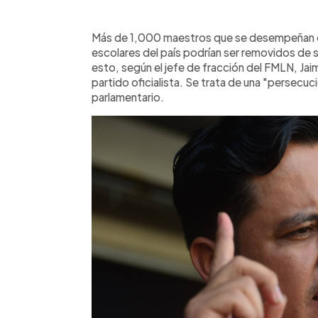
0:00
Facebook
Twitter
►
Escuchar artículo
Más de 1,000 maestros que se desempeñan c
escolares del país podrían ser removidos de 
esto, según el jefe de fracción del FMLN, Jai
partido oficialista. Se trata de una "persecuc
parlamentario.