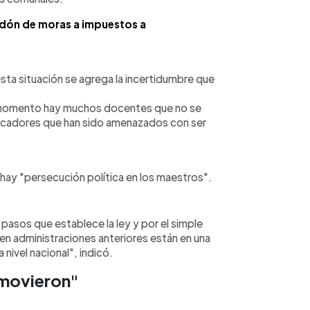
erdón de moras a impuestos a
ta situación se agrega la incertidumbre que
te momento hay muchos docentes que no se
 educadores que han sido amenazados con ser
 hay "persecución política en los maestros".
asos que establece la ley y por el simple
en administraciones anteriores están en una
 nivel nacional", indicó.
emovieron"