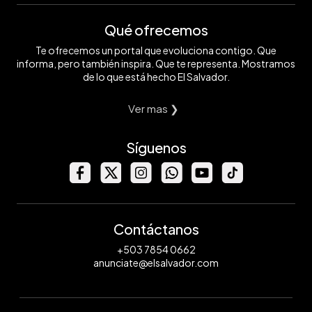
Qué ofrecemos
Te ofrecemos un portal que evoluciona contigo. Que
informa, pero también inspira. Que te representa. Mostramos
de lo que está hecho El Salvador.
Ver mas ❯
Síguenos
Contáctanos
+503 7854 0662
anunciate@elsalvador.com