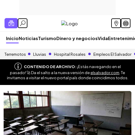
Inicio
Noticias
Turismo
Dinero y negocios
Vida
Entretenim
Terremotos
Lluvias
Hospital Rosales
Empleos El Salvador
CONTENIDO DE ARCHIVO:
¡Estás navegando en el
pasado! 🚀 Da el salto a la nueva versión de
elsalvador.com
. Te
invitamos a visitar el nuevo portal país donde coincidimos todos.