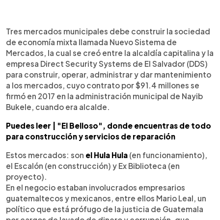
0:00
►
Escuchar artículo
Tres mercados municipales debe construir la sociedad
de economía mixta llamada Nuevo Sistema de
Mercados, la cual se creó entre la alcaldía capitalina y la
empresa Direct Security Systems de El Salvador (DDS)
para construir, operar, administrar y dar mantenimiento
a los mercados, cuyo contrato por $91.4 millones se
firmó en 2017 en la administración municipal de Nayib
Bukele, cuando era alcalde.
Puedes leer | "El Belloso", donde encuentras de todo
para construcción y servicios de reparación
Estos mercados: son
el Hula Hula
(en funcionamiento),
el Escalón (en construcción) y Ex Biblioteca (en
proyecto).
En el negocio estaban involucrados empresarios
guatemaltecos y mexicanos, entre ellos Mario Leal, un
político que está prófugo de la justicia de Guatemala
por cargos de lavado de dinero y corrupción, que