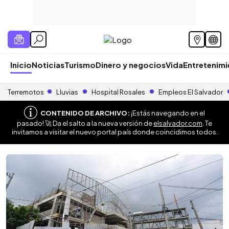
Inicio
Noticias
Turismo
Dinero y negocios
Vida
Entretenim
Terremotos
Lluvias
Hospital Rosales
Empleos El Salvador
CONTENIDO DE ARCHIVO:
¡Estás navegando en el
pasado! 🚀 Da el salto a la nueva versión de
elsalvador.com
. Te
invitamos a visitar el nuevo portal país donde coincidimos todos.