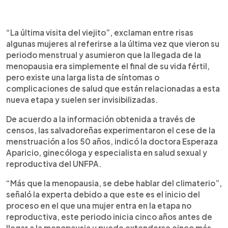
0:00
►
Escuchar artículo
“La última visita del viejito”, exclaman entre risas
algunas mujeres al referirse a la última vez que vieron su
periodo menstrual y asumieron que la llegada de la
menopausia era simplemente el final de su vida fértil,
pero existe una larga lista de síntomas o
complicaciones de salud que están relacionadas a esta
nueva etapa y suelen ser invisibilizadas.
De acuerdo a la información obtenida a través de
censos, las salvadoreñas experimentaron el cese de la
menstruación a los 50 años, indicó la doctora Esperaza
Aparicio, ginecóloga y especialista en salud sexual y
reproductiva del UNFPA.
“Más que la menopausia, se debe hablar del climaterio”,
señaló la experta debido a que este es el inicio del
proceso en el que una mujer entra en la etapa no
reproductiva, este periodo inicia cinco años antes de
llegar a la menopausia y puede extenderse cinco más