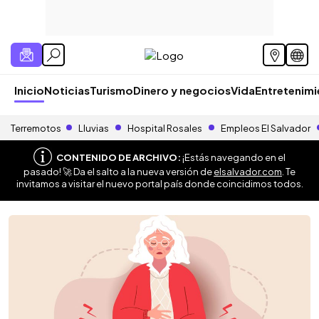
Inicio
Noticias
Turismo
Dinero y negocios
Vida
Entretenim
Terremotos
Lluvias
Hospital Rosales
Empleos El Salvador
CONTENIDO DE ARCHIVO:
¡Estás navegando en el
pasado! 🚀 Da el salto a la nueva versión de
elsalvador.com
. Te
invitamos a visitar el nuevo portal país donde coincidimos todos.