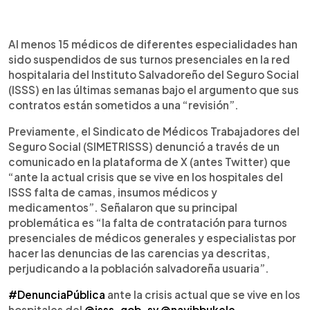
0:00
►
Escuchar artículo
Al menos 15 médicos de diferentes especialidades han
sido suspendidos de sus turnos presenciales en la red
hospitalaria del Instituto Salvadoreño del Seguro Social
(ISSS) en las últimas semanas bajo el argumento que sus
contratos están sometidos a una “revisión”.
Previamente, el Sindicato de Médicos Trabajadores del
Seguro Social (SIMETRISSS) denunció a través de un
comunicado en la plataforma de X (antes Twitter) que
“ante la actual crisis que se vive en los hospitales del
ISSS falta de camas, insumos médicos y
medicamentos”. Señalaron que su principal
problemática es “la falta de contratación para turnos
presenciales de médicos generales y especialistas por
hacer las denuncias de las carencias ya descritas,
perjudicando a la población salvadoreña usuaria”.
#DenunciaPública
ante la crisis actual que se vive en los
hospitales del
@isss_gob_sv
@nayibbukele