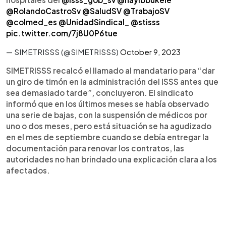
@RolandoCastroSv
@SaludSV
@TrabajoSV
@colmed_es
@UnidadSindical_
@stisss
pic.twitter.com/7j8U0P6tue
— SIMETRISSS (@SIMETRISSS)
October 9, 2023
SIMETRISSS recalcó el llamado al mandatario para “dar
un giro de timón en la administración del ISSS antes que
sea demasiado tarde”, concluyeron. El sindicato
informó que en los últimos meses se había observado
una serie de bajas, con la suspensión de médicos por
uno o dos meses, pero está situación se ha agudizado
en el mes de septiembre cuando se debía entregar la
documentación para renovar los contratos, las
autoridades no han brindado una explicación clara a los
afectados.