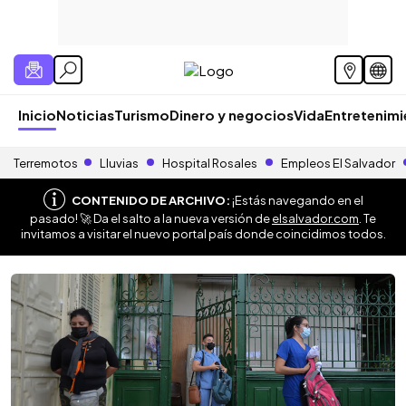
Inicio
Noticias
Turismo
Dinero y negocios
Vida
Entretenim
Terremotos
Lluvias
Hospital Rosales
Empleos El Salvador
CONTENIDO DE ARCHIVO:
¡Estás navegando en el
pasado! 🚀 Da el salto a la nueva versión de
elsalvador.com
. Te
invitamos a visitar el nuevo portal país donde coincidimos todos.