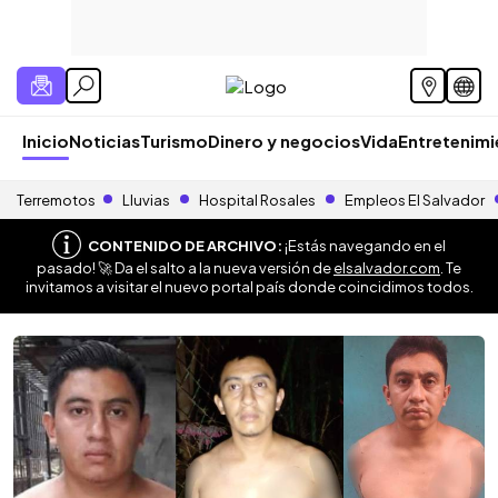
Inicio
Noticias
Turismo
Dinero y negocios
Vida
Entretenim
Terremotos
Lluvias
Hospital Rosales
Empleos El Salvador
CONTENIDO DE ARCHIVO:
¡Estás navegando en el
pasado! 🚀 Da el salto a la nueva versión de
elsalvador.com
. Te
invitamos a visitar el nuevo portal país donde coincidimos todos.