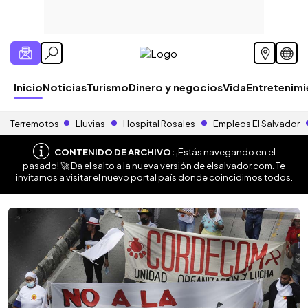
Inicio
Noticias
Turismo
Dinero y negocios
Vida
Entretenim
Terremotos
Lluvias
Hospital Rosales
Empleos El Salvador
CONTENIDO DE ARCHIVO:
¡Estás navegando en el
pasado! 🚀 Da el salto a la nueva versión de
elsalvador.com
. Te
invitamos a visitar el nuevo portal país donde coincidimos todos.