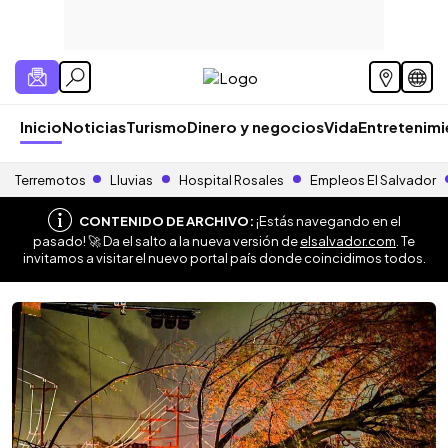
Inicio
Noticias
Turismo
Dinero y negocios
Vida
Entretenim
Terremotos
Lluvias
Hospital Rosales
Empleos El Salvador
CONTENIDO DE ARCHIVO:
¡Estás navegando en el
pasado! 🚀 Da el salto a la nueva versión de
elsalvador.com
. Te
invitamos a visitar el nuevo portal país donde coincidimos todos.