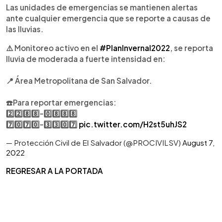
Las unidades de emergencias se mantienen alertas
ante cualquier emergencia que se reporte a causas de
las lluvias.
⚠️ Monitoreo activo en el
#PlanInvernal2022
, se reporta
lluvia de moderada a fuerte intensidad en:
📍 Área Metropolitana de San Salvador.
☎️Para reportar emergencias:
2️⃣2️⃣8️⃣8️⃣-0️⃣8️⃣8️⃣8️⃣
7️⃣0️⃣7️⃣0️⃣-3️⃣3️⃣0️⃣7️⃣
pic.twitter.com/H2st5uhJS2
— Protección Civil de El Salvador (@PROCIVILSV)
August 7,
2022
REGRESAR A LA PORTADA