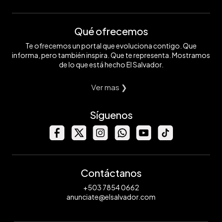
Qué ofrecemos
Te ofrecemos un portal que evoluciona contigo. Que
informa, pero también inspira. Que te representa. Mostramos
de lo que está hecho El Salvador.
Ver mas ❯
Síguenos
Contáctanos
+503 7854 0662
anunciate@elsalvador.com