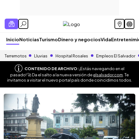
Inicio
Noticias
Turismo
Dinero y negocios
Vida
Entretenim
Terremotos
Lluvias
Hospital Rosales
Empleos El Salvador
CONTENIDO DE ARCHIVO:
¡Estás navegando en el
pasado! 🚀 Da el salto a la nueva versión de
elsalvador.com
. Te
invitamos a visitar el nuevo portal país donde coincidimos todos.