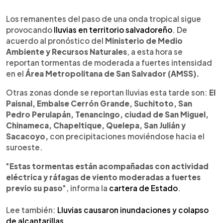
0:00
►
Escuchar artículo
Los remanentes del paso de una onda tropical sigue
provocando
lluvias en territorio salvadoreño
. De
acuerdo al pronóstico del
Ministerio de Medio
Ambiente y Recursos Naturales
, a esta hora se
reportan tormentas de moderada a fuertes intensidad
en el
Área Metropolitana de San Salvador (AMSS).
Otras zonas donde se reportan lluvias esta tarde son:
El
Paisnal, Embalse Cerrón Grande, Suchitoto, San
Pedro Perulapán, Tenancingo, ciudad de San Miguel,
Chinameca, Chapeltique, Quelepa, San Julián y
Sacacoyo,
con precipitaciones moviéndose hacia el
suroeste.
"
Estas tormentas están acompañadas con actividad
eléctrica y ráfagas de viento moderadas a fuertes
previo su paso
", informa la
cartera de Estado
.
Lee también:
Lluvias causaron inundaciones y colapso
de alcantarillas