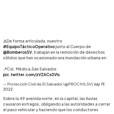
⚠️De forma articulada, nuestro
#EquipoTácticoOperativo
junto al Cuerpo de
@BomberosSV
, trabajan en la remoción de desechos
sólidos que han ocasionado una inundación urbana en:
📍Col. Médica,San Salvador.
pic.twitter.com/zVZACs0Vls
— Protección Civil de El Salvador (@PROCIVILSV)
July 19,
2022
Sobre la 49 avenida norte, en la capital, las lluvias
causaron estragos, obligando a las autoridades a cerrar
el paso vehicular y haciendo que los conductores