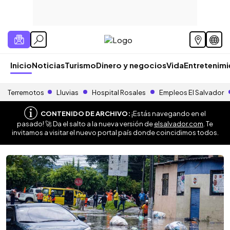
Inicio
Noticias
Turismo
Dinero y negocios
Vida
Entretenim
Terremotos
Lluvias
Hospital Rosales
Empleos El Salvador
CONTENIDO DE ARCHIVO:
¡Estás navegando en el
pasado! 🚀 Da el salto a la nueva versión de
elsalvador.com
. Te
invitamos a visitar el nuevo portal país donde coincidimos todos.