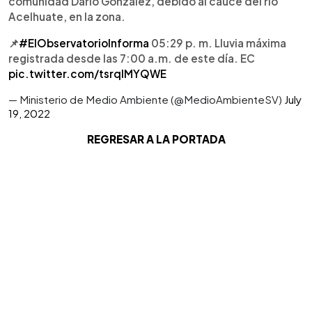
comunidad Darío González, debido al cauce del río
Acelhuate, en la zona.
📌
#ElObservatorioInforma
05:29 p. m. Lluvia máxima
registrada desde las 7:00 a.m. de este día. EC
pic.twitter.com/tsrqlMYQWE
— Ministerio de Medio Ambiente (@MedioAmbienteSV)
July
19, 2022
REGRESAR A LA PORTADA