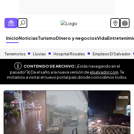
Inicio
Noticias
Turismo
Dinero y negocios
Vida
Entretenim
Terremotos
Lluvias
Hospital Rosales
Empleos El Salvador
CONTENIDO DE ARCHIVO:
¡Estás navegando en el
pasado! 🚀 Da el salto a la nueva versión de
elsalvador.com
. Te
invitamos a visitar el nuevo portal país donde coincidimos todos.