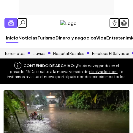
Inicio
Noticias
Turismo
Dinero y negocios
Vida
Entretenim
Terremotos
Lluvias
Hospital Rosales
Empleos El Salvador
CONTENIDO DE ARCHIVO:
¡Estás navegando en el
pasado! 🚀 Da el salto a la nueva versión de
elsalvador.com
. Te
invitamos a visitar el nuevo portal país donde coincidimos todos.