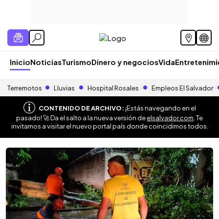
Inicio
Noticias
Turismo
Dinero y negocios
Vida
Entretenim
Terremotos
Lluvias
Hospital Rosales
Empleos El Salvador
CONTENIDO DE ARCHIVO:
¡Estás navegando en el
pasado! 🚀 Da el salto a la nueva versión de
elsalvador.com
. Te
invitamos a visitar el nuevo portal país donde coincidimos todos.