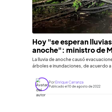
Hoy "se esperan lluvias 
anoche": ministro de 
La lluvia de anoche causó evacuacione
árboles e inundaciones, de acuerdo a 
Por
Enrique Carranza
Publicado el 10 de agosto de 2022
0:00