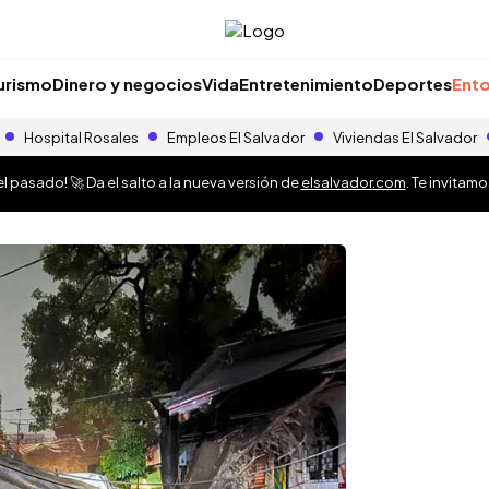
urismo
Dinero y negocios
Vida
Entretenimiento
Deportes
Ento
Hospital Rosales
Empleos El Salvador
Viviendas El Salvador
 pasado! 🚀 Da el salto a la nueva versión de
elsalvador.com
. Te invitam