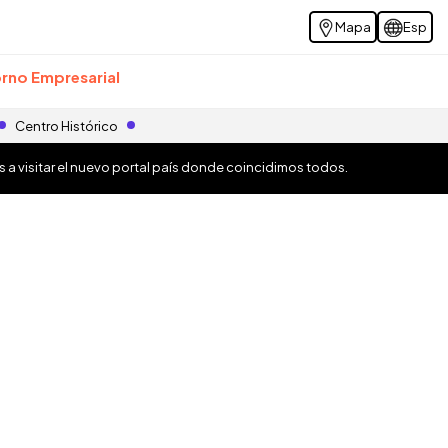
Mapa
Esp
rno Empresarial
Centro Histórico
os a visitar el nuevo portal país donde coincidimos todos.