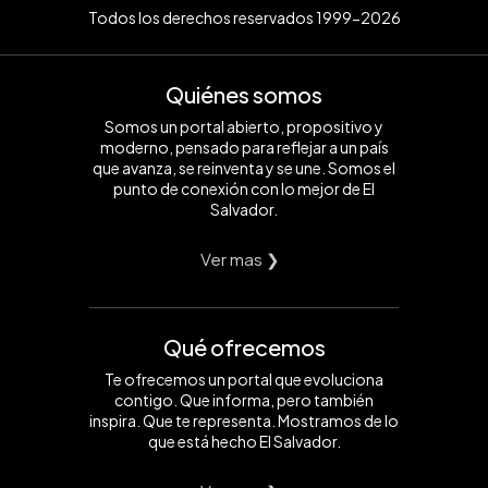
Todos los derechos reservados 1999-2026
Quiénes somos
Somos un portal abierto, propositivo y
moderno, pensado para reflejar a un país
que avanza, se reinventa y se une. Somos el
punto de conexión con lo mejor de El
Salvador.
Ver mas ❯
Qué ofrecemos
Te ofrecemos un portal que evoluciona
contigo. Que informa, pero también
inspira. Que te representa. Mostramos de lo
que está hecho El Salvador.