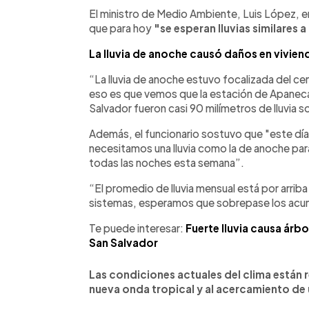
Facebook
Twitter
►
Escuchar artículo
El ministro de Medio Ambiente, Luis López, en
que para hoy
"se esperan lluvias similares 
La lluvia de anoche causó daños en vivien
“La lluvia de anoche estuvo focalizada del ce
eso es que vemos que la estación de Apaneca n
Salvador fueron casi 90 milímetros de lluvia
Además, el funcionario sostuvo que "este día 
necesitamos una lluvia como la de anoche para
todas las noches esta semana”.
“El promedio de lluvia mensual está por arriba
sistemas, esperamos que sobrepase los acum
Te puede interesar:
Fuerte lluvia causa árbo
San Salvador
Las condiciones actuales del clima están 
nueva onda tropical y al acercamiento de 