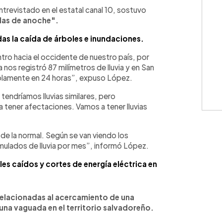
WhatsApp
Copiar link
trevistado en el estatal canal 10, sostuvo
a las de anoche".
das la caída de árboles e inundaciones.
ntro hacia el occidente de nuestro país, por
os registró 87 milímetros de lluvia y en San
 solamente en 24 horas”, expuso López.
tendríamos lluvias similares, pero
 tener afectaciones. Vamos a tener lluvias
 de la normal. Según se van viendo los
ulados de lluvia por mes”, informó López.
les caídos y cortes de energía eléctrica en
relacionadas al acercamiento de una
una vaguada en el territorio salvadoreño.