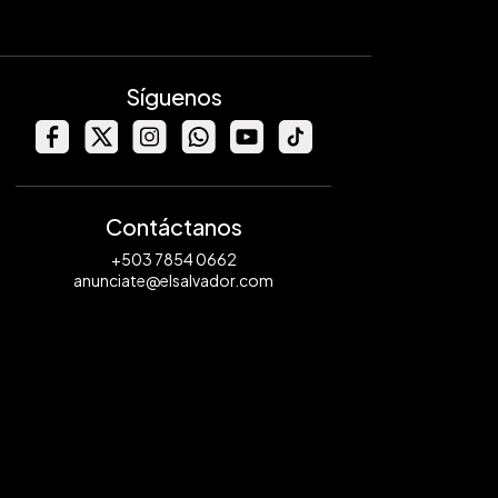
Síguenos
Contáctanos
+503 7854 0662
anunciate@elsalvador.com