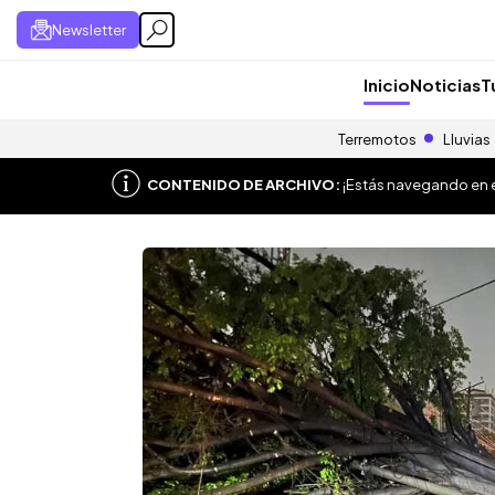
Newsletter
Inicio
Noticias
T
Terremotos
Lluvias
CONTENIDO DE ARCHIVO:
¡Estás navegando en el