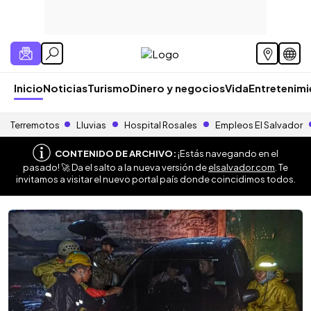
Inicio
Noticias
Turismo
Dinero y negocios
Vida
Entretenim
Terremotos
Lluvias
Hospital Rosales
Empleos El Salvador
CONTENIDO DE ARCHIVO:
¡Estás navegando en el
pasado! 🚀 Da el salto a la nueva versión de
elsalvador.com
. Te
invitamos a visitar el nuevo portal país donde coincidimos todos.