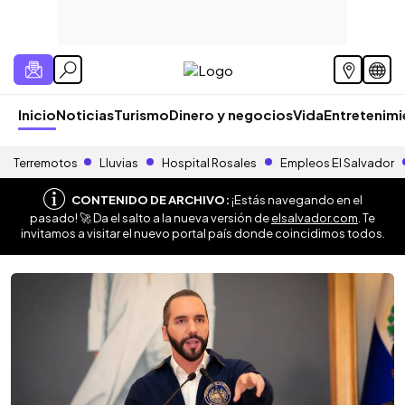
Inicio
Noticias
Turismo
Dinero y negocios
Vida
Entretenim
Terremotos
Lluvias
Hospital Rosales
Empleos El Salvador
CONTENIDO DE ARCHIVO:
¡Estás navegando en el
pasado! 🚀 Da el salto a la nueva versión de
elsalvador.com
. Te
invitamos a visitar el nuevo portal país donde coincidimos todos.