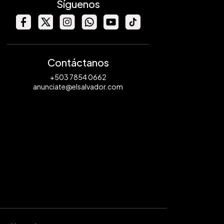
Síguenos
Contáctanos
+503 7854 0662
anunciate@elsalvador.com