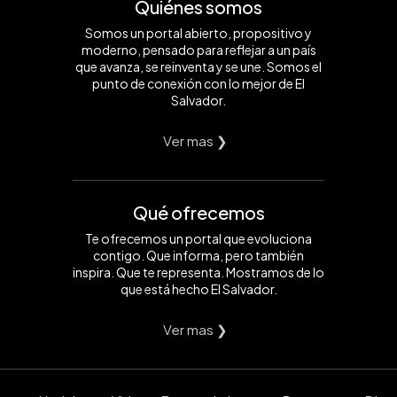
Quiénes somos
Somos un portal abierto, propositivo y
moderno, pensado para reflejar a un país
que avanza, se reinventa y se une. Somos el
punto de conexión con lo mejor de El
Salvador.
Ver mas ❯
Qué ofrecemos
Te ofrecemos un portal que evoluciona
contigo. Que informa, pero también
inspira. Que te representa. Mostramos de lo
que está hecho El Salvador.
Ver mas ❯