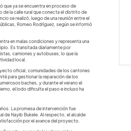
WhatsApp
Copiar link
ció que ya se encuentra en proceso de
de la calle rural que conecta el distrito de
io se realizó, luego de una reunión entre el
 Públicas, Romeo Rodríguez, según se informó
uentra en malas condiciones y representa una
ipio. Es transitada diariamente por
istas, camiones y autobuses, lo que la
tividad local.
royecto oficial, comunidades de los cantones
é para gestionar la reparación de los
umerosos baches, y durante el verano el
erno, el lodo dificulta el paso e incluso ha
.
años. La promesa de intervención fue
l de Nayib Bukele. Al respecto, el alcalde
tisfacción por el avance del proyecto.