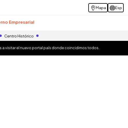
Mapa
Esp
rno Empresarial
Centro Histórico
os a visitar el nuevo portal país donde coincidimos todos.