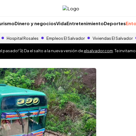
urismo
Dinero y negocios
Vida
Entretenimiento
Deportes
Ento
Hospital Rosales
Empleos El Salvador
Viviendas El Salvador
 pasado! 🚀 Da el salto a la nueva versión de
elsalvador.com
. Te invitam