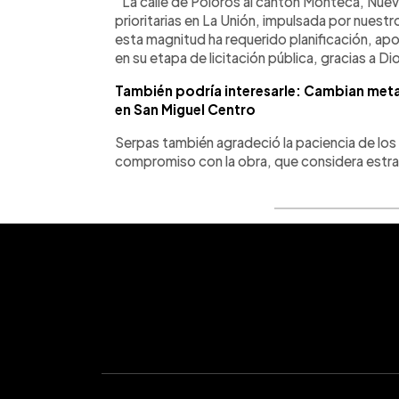
“La calle de Polorós al cantón Monteca, Nueva
prioritarias en La Unión, impulsada por nues
esta magnitud ha requerido planificación, ap
en su etapa de licitación pública, gracias a Dio
También podría interesarle: Cambian meta 
en San Miguel Centro
Serpas también agradeció la paciencia de los 
compromiso con la obra, que considera estraté