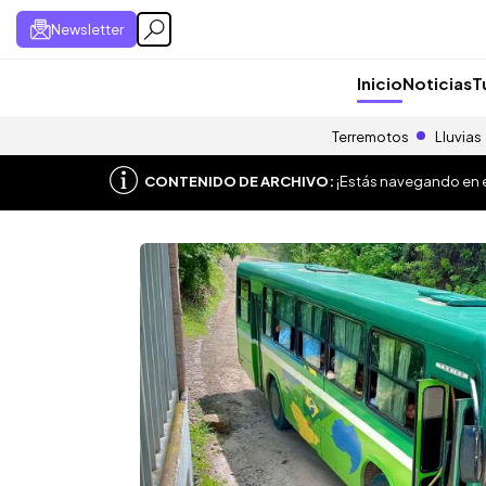
Newsletter
Inicio
Noticias
T
Terremotos
Lluvias
CONTENIDO DE ARCHIVO:
¡Estás navegando en el