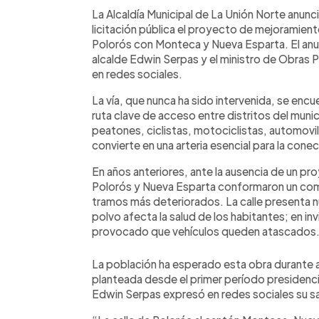
Facebook
Twitter
►
Escuchar artículo
La Alcaldía Municipal de La Unión Norte anun
licitación pública el proyecto de mejoramiento 
Polorós con Monteca y Nueva Esparta. El anunc
alcalde Edwin Serpas y el ministro de Obras
en redes sociales.
La vía, que nunca ha sido intervenida, se enc
ruta clave de acceso entre distritos del munic
peatones, ciclistas, motociclistas, automovil
convierte en una arteria esencial para la conec
En años anteriores, ante la ausencia de un p
Polorós y Nueva Esparta conformaron un comit
tramos más deteriorados. La calle presenta n
polvo afecta la salud de los habitantes; en invi
provocado que vehículos queden atascados
La población ha esperado esta obra durante 
planteada desde el primer período presidencia
Edwin Serpas expresó en redes sociales su sa