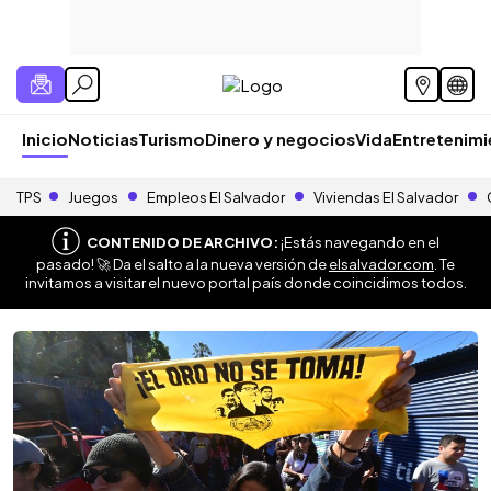
Inicio
Noticias
Turismo
Dinero y negocios
Vida
Entretenim
TPS
Juegos
Empleos El Salvador
Viviendas El Salvador
CONTENIDO DE ARCHIVO:
¡Estás navegando en el
pasado! 🚀 Da el salto a la nueva versión de
elsalvador.com
. Te
invitamos a visitar el nuevo portal país donde coincidimos todos.