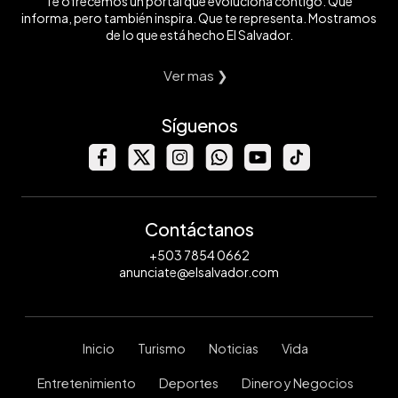
Te ofrecemos un portal que evoluciona contigo. Que
informa, pero también inspira. Que te representa. Mostramos
de lo que está hecho El Salvador.
Ver mas ❯
Síguenos
Contáctanos
+503 7854 0662
anunciate@elsalvador.com
Inicio
Turismo
Noticias
Vida
Entretenimiento
Deportes
Dinero y Negocios