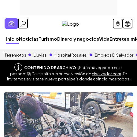
Inicio
Noticias
Turismo
Dinero y negocios
Vida
Entretenim
Terremotos
Lluvias
Hospital Rosales
Empleos El Salvador
CONTENIDO DE ARCHIVO:
¡Estás navegando en el
pasado! 🚀 Da el salto a la nueva versión de
elsalvador.com
. Te
invitamos a visitar el nuevo portal país donde coincidimos todos.