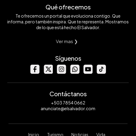
Qué ofrecemos
Te ofrecemos un portal que evoluciona contigo. Que
informa, pero también inspira. Que te representa. Mostramos
de lo que está hecho El Salvador.
Ver mas ❯
Síguenos
Contáctanos
+503 7854 0662
anunciate@elsalvador.com
Inicio
Turismo
Noticias
Vida