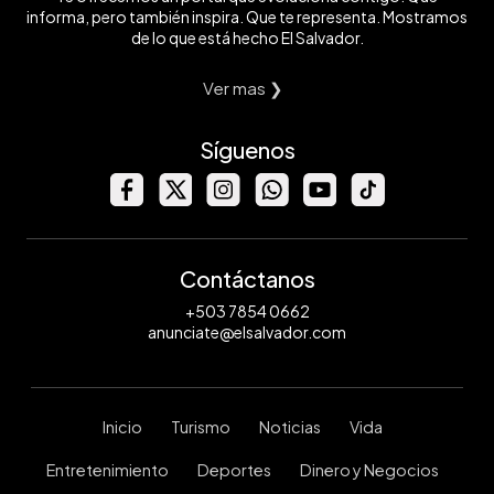
informa, pero también inspira. Que te representa. Mostramos
de lo que está hecho El Salvador.
Ver mas ❯
Síguenos
Contáctanos
+503 7854 0662
anunciate@elsalvador.com
Inicio
Turismo
Noticias
Vida
Entretenimiento
Deportes
Dinero y Negocios