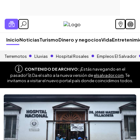
Inicio
Noticias
Turismo
Dinero y negocios
Vida
Entretenim
Terremotos
Lluvias
Hospital Rosales
Empleos El Salvador
CONTENIDO DE ARCHIVO:
¡Estás navegando en el
pasado! 🚀 Da el salto a la nueva versión de
elsalvador.com
. Te
invitamos a visitar el nuevo portal país donde coincidimos todos.