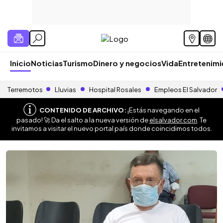
Inicio
Noticias
Turismo
Dinero y negocios
Vida
Entretenim
Terremotos
Lluvias
Hospital Rosales
Empleos El Salvador
CONTENIDO DE ARCHIVO:
¡Estás navegando en el
pasado! 🚀 Da el salto a la nueva versión de
elsalvador.com
. Te
invitamos a visitar el nuevo portal país donde coincidimos todos.