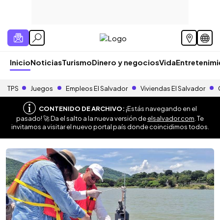
Inicio
Noticias
Turismo
Dinero y negocios
Vida
Entretenim
TPS
Juegos
Empleos El Salvador
Viviendas El Salvador
CONTENIDO DE ARCHIVO:
¡Estás navegando en el
pasado! 🚀 Da el salto a la nueva versión de
elsalvador.com
. Te
invitamos a visitar el nuevo portal país donde coincidimos todos.