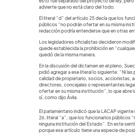
esto fue separado del proyecto de ley, pero
advierte que no está claro del todo.
El literal “d” del artículo 25 decía que los fu
públicos “no podrán ofertar en su misma inst
redacción podría entenderse que en otras ent
Los legisladores oficialistas decidieron modifi
quede establecida la prohibición en “cualquier 
quedó de la misma manera.
En la discusión del dictamen en el pleno, Suec
pidió agregar a ese literal lo siguiente: “Ni la
calidad de propietario, socios, accionistas, 
directores, concejales o representantes lega
ofertar en su misma institución”, lo que abre 
sí, como dijo Ávila.
El parlamentario indicó que la LACAP vigente
26, literal “a”, que los funcionarios público
ninguna institución del Estado”. En este sen
porque ese artículo tiene una especie de posi