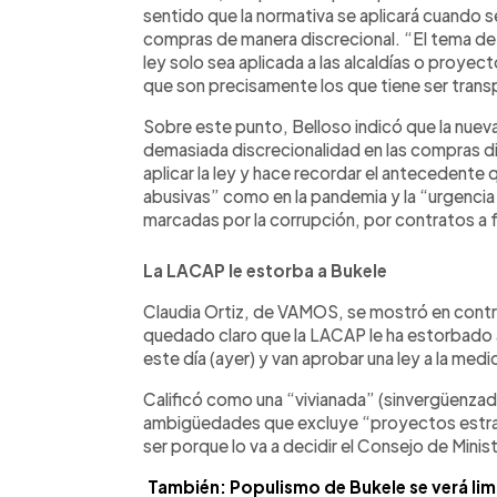
sentido que la normativa se aplicará cuando s
compras de manera discrecional. “El tema de 
ley solo sea aplicada a las alcaldías o proy
que son precisamente los que tiene ser trans
Sobre este punto, Belloso indicó que la nuev
demasiada discrecionalidad en las compras d
aplicar la ley y hace recordar el antecedente 
abusivas” como en la pandemia y la “urgenci
marcadas por la corrupción, por contratos a f
La LACAP le estorba a Bukele
Claudia Ortiz, de VAMOS, se mostró en contra
quedado claro que la LACAP le ha estorbado a
este día (ayer) y van aprobar una ley a la med
Calificó como una “vivianada” (sinvergüenzada
ambigüedades que excluye “proyectos estrat
ser porque lo va a decidir el Consejo de Minis
También: Populismo de Bukele se verá limit