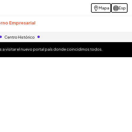
Mapa
Esp
rno Empresarial
Centro Histórico
os a visitar el nuevo portal país donde coincidimos todos.