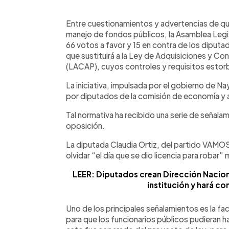
0:00
Facebook
Twitter
►
Escuchar artículo
Entre cuestionamientos y advertencias de que
manejo de fondos públicos, la Asamblea Legis
66 votos a favor y 15 en contra de los diputa
que sustituirá a la Ley de Adquisiciones y Co
(LACAP), cuyos controles y requisitos estor
La iniciativa, impulsada por el gobierno de Na
por diputados de la comisión de economía y 
Tal normativa ha recibido una serie de señal
oposición.
La diputada Claudia Ortiz, del partido VAMO
olvidar “el día que se dio licencia para robar”
LEER: Diputados crean Dirección Naciona
institución y hará co
Uno de los principales señalamientos es la fac
para que los funcionarios públicos pudieran 