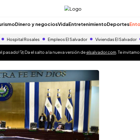
urismo
Dinero y negocios
Vida
Entretenimiento
Deportes
Ento
Hospital Rosales
Empleos El Salvador
Viviendas El Salvador
 pasado! 🚀 Da el salto a la nueva versión de
elsalvador.com
. Te invitam