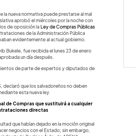
WhatsApp
Copiar link
 la nueva normativa puede prestarse al mal
lativa aprobó el miércoles por la noche con
dos de oposición la
Ley de Compras Públicas
ntrataciones de la Administración Pública
baban evidentemente al actual gobierno.
yib Bukele, fue recibida el lunes 23 de enero
aprobada un día después.
amientos de parte de expertos y diputados de
S, declaró que los salvadoreños no deben
 mediante esta nueva ley.
l de Compras que sustituirá a cualquier
ntrataciones directas
ultad que habían dejado en la moción original
hacer negocios con el Estado; sin embargo,