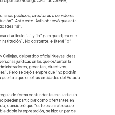
 el diputado Rodrigo Ávila, de ARENA,
ncionarios públicos, directores o servidores
itución”. Ante esto, Ávila observó que esta
idades “sí”.
car el artículo “a” y “b” para que dijera que
institución”. No obstante, el literal “d”
y Callejas, del partido oficial Nuevas Ideas,
s personas jurídicas en las que ostenten la
administradores, gerentes, directivos,
les”. Pero se dejó siempre que “no podrán
la puerta a que en otras entidades del Estado
 regula de forma contundente en su artículo
s “no pueden participar como ofertantes en
tido, consideró que “este es un retroceso
ble doble interpretación, se hizo un par de