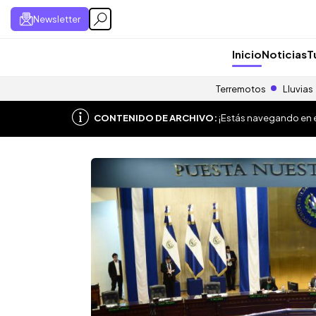
Newsletter
Inicio
Noticias
T
Terremotos
Lluvias
CONTENIDO DE ARCHIVO:
¡Estás navegando en el