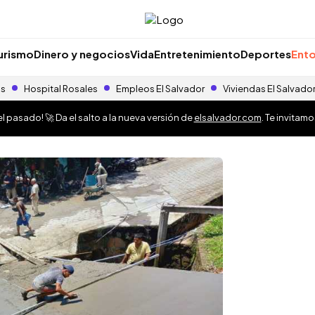
urismo
Dinero y negocios
Vida
Entretenimiento
Deportes
Ento
as
Hospital Rosales
Empleos El Salvador
Viviendas El Salvado
 pasado! 🚀 Da el salto a la nueva versión de
elsalvador.com
. Te invitam