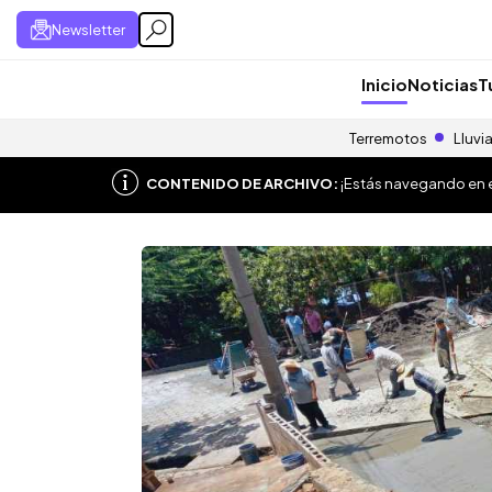
Newsletter
Inicio
Noticias
T
Terremotos
Lluvi
CONTENIDO DE ARCHIVO:
¡Estás navegando en el