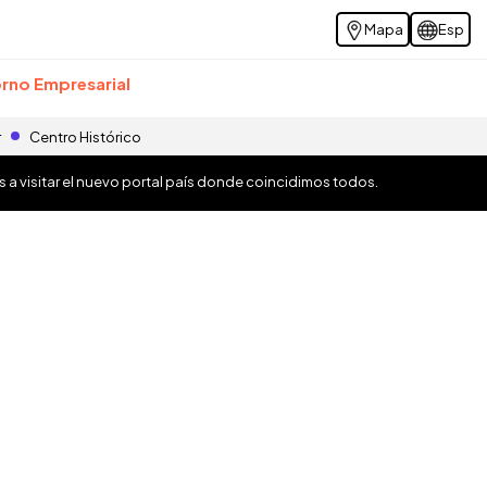
Mapa
Esp
rno Empresarial
r
Centro Histórico
os a visitar el nuevo portal país donde coincidimos todos.