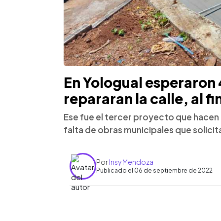
En Yologual esperaron 
repararan la calle, al f
Ese fue el tercer proyecto que hace
falta de obras municipales que solicit
Por
Insy Mendoza
Publicado el 06 de septiembre de 2022
0:00