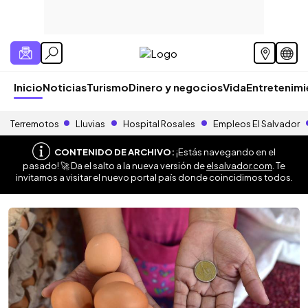
Inicio
Noticias
Turismo
Dinero y negocios
Vida
Entretenim
Terremotos
Lluvias
Hospital Rosales
Empleos El Salvador
CONTENIDO DE ARCHIVO:
¡Estás navegando en el
pasado! 🚀 Da el salto a la nueva versión de
elsalvador.com
. Te
invitamos a visitar el nuevo portal país donde coincidimos todos.