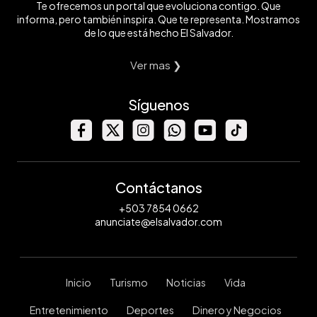
Te ofrecemos un portal que evoluciona contigo. Que
informa, pero también inspira. Que te representa. Mostramos
de lo que está hecho El Salvador.
Ver mas ❯
Síguenos
Contáctanos
+503 7854 0662
anunciate@elsalvador.com
Inicio
Turismo
Noticias
Vida
Entretenimiento
Deportes
Dinero y Negocios