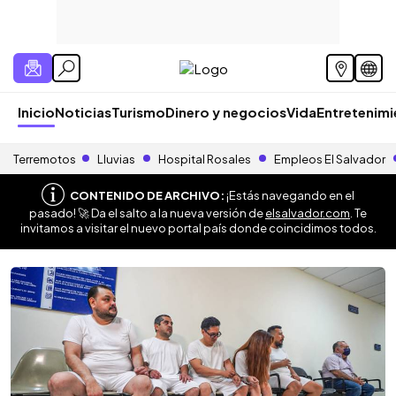
Inicio
Noticias
Turismo
Dinero y negocios
Vida
Entretenim
Terremotos
Lluvias
Hospital Rosales
Empleos El Salvador
CONTENIDO DE ARCHIVO:
¡Estás navegando en el
pasado! 🚀 Da el salto a la nueva versión de
elsalvador.com
. Te
invitamos a visitar el nuevo portal país donde coincidimos todos.