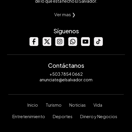
de lo que está hecho El Salvador.
Ver mas ❯
Síguenos
Contáctanos
+503 7854 0662
anunciate@elsalvador.com
Inicio
Turismo
Noticias
Vida
Entretenimiento
Deportes
Dinero y Negocios