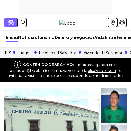
Inicio
Noticias
Turismo
Dinero y negocios
Vida
Entretenim
TPS
Juegos
Empleos El Salvador
Viviendas El Salvador
CONTENIDO DE ARCHIVO:
¡Estás navegando en el
pasado! 🚀 Da el salto a la nueva versión de
elsalvador.com
. Te
invitamos a visitar el nuevo portal país donde coincidimos todos.