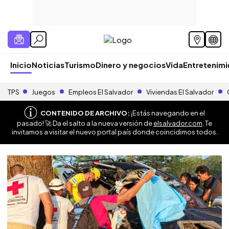
Inicio
Noticias
Turismo
Dinero y negocios
Vida
Entretenim
TPS
Juegos
Empleos El Salvador
Viviendas El Salvador
CONTENIDO DE ARCHIVO:
¡Estás navegando en el
pasado! 🚀 Da el salto a la nueva versión de
elsalvador.com
. Te
invitamos a visitar el nuevo portal país donde coincidimos todos.