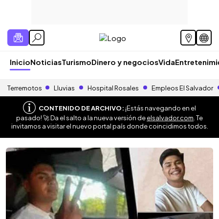
Inicio
Noticias
Turismo
Dinero y negocios
Vida
Entretenim
Terremotos
Lluvias
Hospital Rosales
Empleos El Salvador
CONTENIDO DE ARCHIVO:
¡Estás navegando en el
pasado! 🚀 Da el salto a la nueva versión de
elsalvador.com
. Te
invitamos a visitar el nuevo portal país donde coincidimos todos.