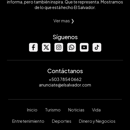
informa, pero también inspira. Que te representa. Mostramos
de lo que está hecho El Salvador.
Ver mas ❯
Síguenos
Contáctanos
+503 7854 0662
anunciate@elsalvador.com
Inicio
Turismo
Noticias
Vida
Entretenimiento
Deportes
Dinero y Negocios