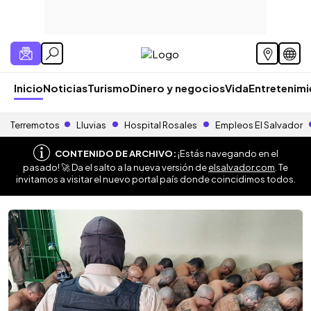
Inicio
Noticias
Turismo
Dinero y negocios
Vida
Entretenim
Terremotos
Lluvias
Hospital Rosales
Empleos El Salvador
CONTENIDO DE ARCHIVO:
¡Estás navegando en el
pasado! 🚀 Da el salto a la nueva versión de
elsalvador.com
. Te
invitamos a visitar el nuevo portal país donde coincidimos todos.