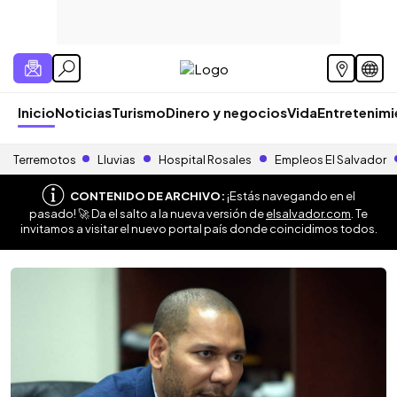
Inicio
Noticias
Turismo
Dinero y negocios
Vida
Entretenim
Terremotos
Lluvias
Hospital Rosales
Empleos El Salvador
CONTENIDO DE ARCHIVO:
¡Estás navegando en el
pasado! 🚀 Da el salto a la nueva versión de
elsalvador.com
. Te
invitamos a visitar el nuevo portal país donde coincidimos todos.