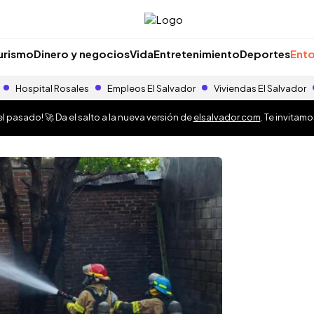
urismo
Dinero y negocios
Vida
Entretenimiento
Deportes
Ento
Hospital Rosales
Empleos El Salvador
Viviendas El Salvador
 pasado! 🚀 Da el salto a la nueva versión de
elsalvador.com
. Te invitam