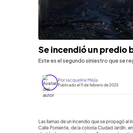
Se incendió un predio 
Este es el segundo siniestro que se re
Por
Jacqueline Mejía
Publicado el 11 de febrero de 2025
0:00
Facebook
Twitter
►
Escuchar artículo
Las llamas de un incendio que se propagó al in
Calle Poniente, de la colonia Ciudad Jardín, 