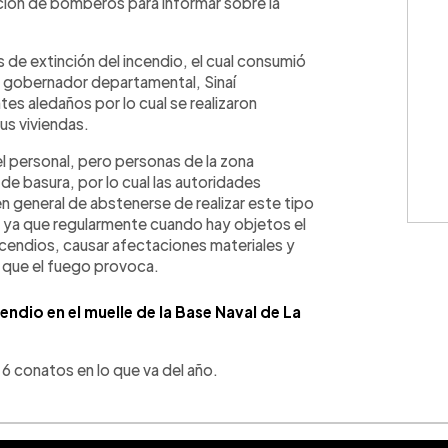
tación de bomberos para informar sobre la
es de extinción del incendio, el cual consumió
 el gobernador departamental, Sinaí
tes aledaños por lo cual se realizaron
us viviendas.
el personal, pero personas de la zona
e basura, por lo cual las autoridades
en general de abstenerse de realizar este tipo
, ya que regularmente cuando hay objetos el
cendios, causar afectaciones materiales y
 que el fuego provoca.
endio en el muelle de la Base Naval de La
 6 conatos en lo que va del año.