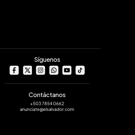
Síguenos
Contáctanos
+503 7854 0662
anunciate@elsalvador.com