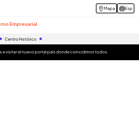
Mapa
Esp
rno Empresarial
Centro Histórico
os a visitar el nuevo portal país donde coincidimos todos.