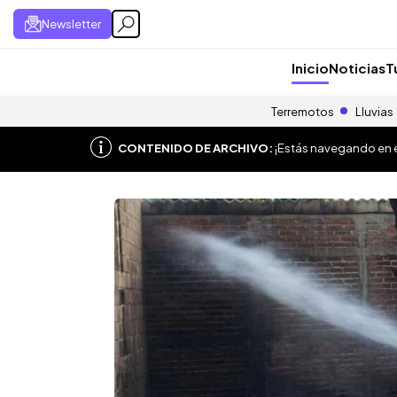
Newsletter
Inicio
Noticias
T
Terremotos
Lluvias
CONTENIDO DE ARCHIVO:
¡Estás navegando en el