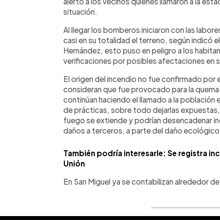
alertó a los vecinos quienes llamaron a la es
situación.
Al llegar los bomberos iniciaron con las labor
casi en su totalidad el terreno, según indicó
Hernández, esto puso en peligro a los habitan
verificaciones por posibles afectaciones en s
El origen del incendio no fue confirmado por 
consideran que fue provocado para la quema d
continúan haciendo el llamado a la población 
de prácticas, sobre todo dejarlas expuestas
fuego se extiende y podrían desencadenar in
daños a terceros, a parte del daño ecológico
También podría interesarle: Se registra inc
Unión
En San Miguel ya se contabilizan alrededor de