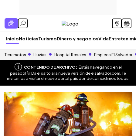
Inicio
Noticias
Turismo
Dinero y negocios
Vida
Entretenim
Terremotos
Lluvias
Hospital Rosales
Empleos El Salvador
CONTENIDO DE ARCHIVO:
¡Estás navegando en el
pasado! 🚀 Da el salto a la nueva versión de
elsalvador.com
. Te
invitamos a visitar el nuevo portal país donde coincidimos todos.