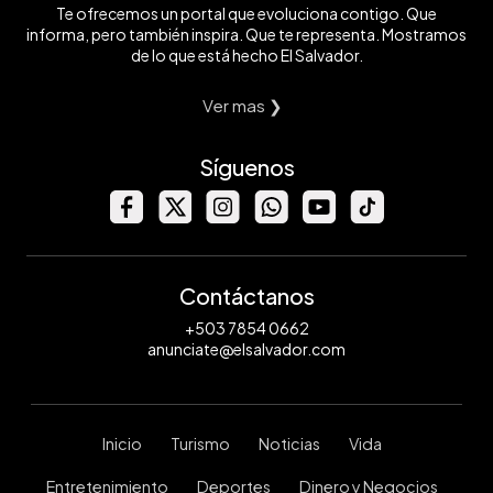
Te ofrecemos un portal que evoluciona contigo. Que
informa, pero también inspira. Que te representa. Mostramos
de lo que está hecho El Salvador.
Ver mas ❯
Síguenos
Contáctanos
+503 7854 0662
anunciate@elsalvador.com
Inicio
Turismo
Noticias
Vida
Entretenimiento
Deportes
Dinero y Negocios