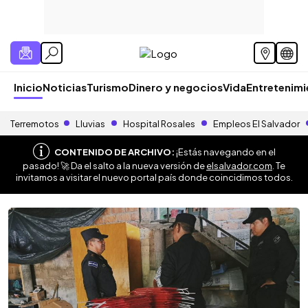
Inicio
Noticias
Turismo
Dinero y negocios
Vida
Entretenim
Terremotos
Lluvias
Hospital Rosales
Empleos El Salvador
CONTENIDO DE ARCHIVO:
¡Estás navegando en el
pasado! 🚀 Da el salto a la nueva versión de
elsalvador.com
. Te
invitamos a visitar el nuevo portal país donde coincidimos todos.