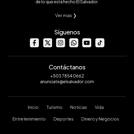
de lo que está hecho El Salvador.
Ver mas ❯
Síguenos
Contáctanos
+503 7854 0662
anunciate@elsalvador.com
Inicio
Turismo
Noticias
Vida
Entretenimiento
Deportes
Dinero y Negocios