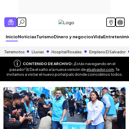
Inicio
Noticias
Turismo
Dinero y negocios
Vida
Entretenim
Terremotos
Lluvias
Hospital Rosales
Empleos El Salvador
CONTENIDO DE ARCHIVO:
¡Estás navegando en el
pasado! 🚀 Da el salto a la nueva versión de
elsalvador.com
. Te
invitamos a visitar el nuevo portal país donde coincidimos todos.