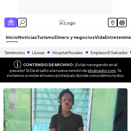
Inicio
Noticias
Turismo
Dinero y negocios
Vida
Entretenim
Terremotos
Lluvias
Hospital Rosales
Empleos El Salvador
CONTENIDO DE ARCHIVO:
¡Estás navegando en el
pasado! 🚀 Da el salto a la nueva versión de
elsalvador.com
. Te
invitamos a visitar el nuevo portal país donde coincidimos todos.