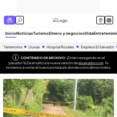
Inicio
Noticias
Turismo
Dinero y negocios
Vida
Entretenim
Terremotos
Lluvias
Hospital Rosales
Empleos El Salvador
CONTENIDO DE ARCHIVO:
¡Estás navegando en el
pasado! 🚀 Da el salto a la nueva versión de
elsalvador.com
. Te
invitamos a visitar el nuevo portal país donde coincidimos todos.