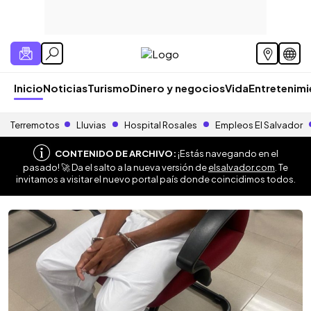
Inicio
Noticias
Turismo
Dinero y negocios
Vida
Entretenim
Terremotos
Lluvias
Hospital Rosales
Empleos El Salvador
CONTENIDO DE ARCHIVO:
¡Estás navegando en el
pasado! 🚀 Da el salto a la nueva versión de
elsalvador.com
. Te
invitamos a visitar el nuevo portal país donde coincidimos todos.