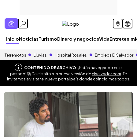
Inicio
Noticias
Turismo
Dinero y negocios
Vida
Entretenim
Terremotos
Lluvias
Hospital Rosales
Empleos El Salvador
CONTENIDO DE ARCHIVO:
¡Estás navegando en el
pasado! 🚀 Da el salto a la nueva versión de
elsalvador.com
. Te
invitamos a visitar el nuevo portal país donde coincidimos todos.