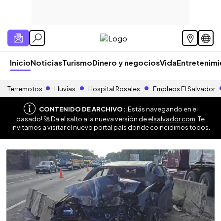
Inicio
Noticias
Turismo
Dinero y negocios
Vida
Entretenim
Terremotos
Lluvias
Hospital Rosales
Empleos El Salvador
CONTENIDO DE ARCHIVO:
¡Estás navegando en el
pasado! 🚀 Da el salto a la nueva versión de
elsalvador.com
. Te
invitamos a visitar el nuevo portal país donde coincidimos todos.