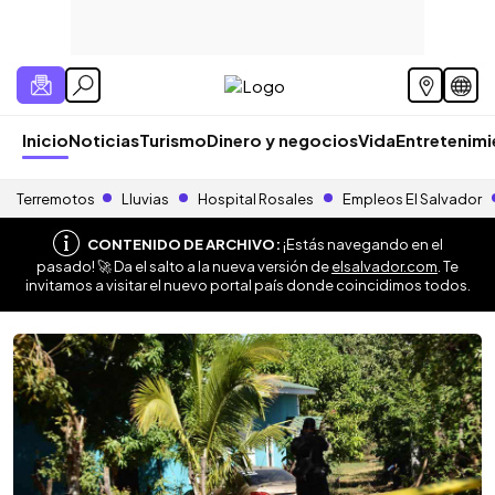
Inicio
Noticias
Turismo
Dinero y negocios
Vida
Entretenim
Terremotos
Lluvias
Hospital Rosales
Empleos El Salvador
CONTENIDO DE ARCHIVO:
¡Estás navegando en el
pasado! 🚀 Da el salto a la nueva versión de
elsalvador.com
. Te
invitamos a visitar el nuevo portal país donde coincidimos todos.