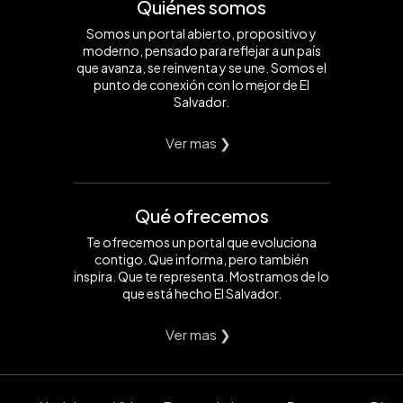
Quiénes somos
Somos un portal abierto, propositivo y
moderno, pensado para reflejar a un país
que avanza, se reinventa y se une. Somos el
punto de conexión con lo mejor de El
Salvador.
Ver mas ❯
Qué ofrecemos
Te ofrecemos un portal que evoluciona
contigo. Que informa, pero también
inspira. Que te representa. Mostramos de lo
que está hecho El Salvador.
Ver mas ❯