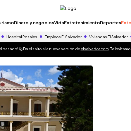
urismo
Dinero y negocios
Vida
Entretenimiento
Deportes
Ento
Hospital Rosales
Empleos El Salvador
Viviendas El Salvador
 pasado! 🚀 Da el salto a la nueva versión de
elsalvador.com
. Te invitam