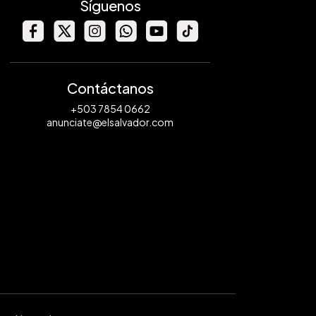
Síguenos
Contáctanos
+503 7854 0662
anunciate@elsalvador.com