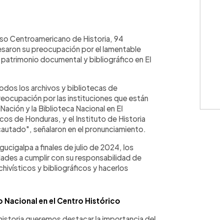
WhatsApp
Copiar link
eso Centroamericano de Historia, 94
resaron su preocupación por el lamentable
 patrimonio documental y bibliográfico en El
dos los archivos y bibliotecas de
eocupación por las instituciones que están
Nación y la Biblioteca Nacional en El
cos de Honduras, y el Instituto de Historia
autado", señalaron en el pronunciamiento.
cigalpa a finales de julio de 2024, los
idades a cumplir con su responsabilidad de
ivísticos y bibliográficos y hacerlos
o Nacional en el Centro Histórico
istoria queremos destacar la importancia del