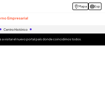
Mapa
Esp
rno Empresarial
Centro Histórico
os a visitar el nuevo portal país donde coincidimos todos.