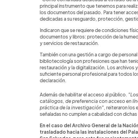
principal instrumento que tenemos para realiz
los documentos del pasado. Para tener acces
dedicadas a su resguardo, protección, gestió
Indicaron que se requiere de condiciones físi
documentos y libros: protección de la humed
y servicios de restauración.
También con una gestión a cargo de personal p
bibliotecología son profesiones que han tenid
restauración y la digitalización. Los archivo
suficiente personal profesional para todos lo
declaración.
Además de habilitar el acceso al público.
"Los
catálogos, de preferencia con acceso en lín
práctica de la investigación"
, reiteraron los
señaladas no cumplen a cabalidad con dichas 
En el caso del Archivo General de la Naci
trasladado hacia las instalaciones del Pala