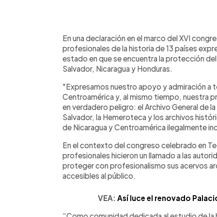
0:00
Facebook
Twitter
►
Escuchar artículo
En una declaración en el marco del XVI congr
profesionales de la historia de 13 países exp
estado en que se encuentra la protección del
Salvador, Nicaragua y Honduras.
"Expresamos nuestro apoyo y admiración a to
Centroamérica y, al mismo tiempo, nuestra pr
en verdadero peligro: el Archivo General de la 
Salvador, la Hemeroteca y los archivos históri
de Nicaragua y Centroamérica ilegalmente inc
En el contexto del congreso celebrado en Tegu
profesionales hicieron un llamado a las autor
proteger con profesionalismo sus acervos arch
accesibles al público.
VEA:
Así luce el renovado Palaci
“Como comunidad dedicada al estudio de la h