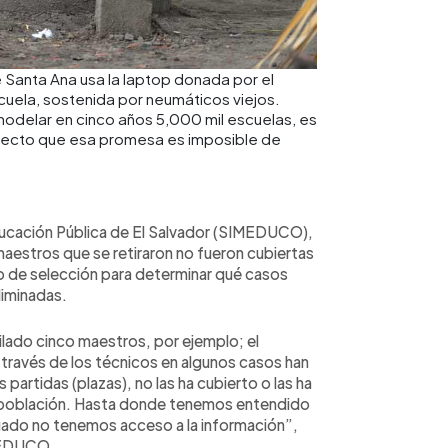
 Santa Ana usa la laptop donada por el
uela, sostenida por neumáticos viejos.
odelar en cinco años 5,000 mil escuelas, es
oyecto que esa promesa es imposible de
ducación Pública de El Salvador (SIMEDUCO),
 maestros que se retiraron no fueron cubiertas
so de selección para determinar qué casos
eliminadas.
ilado cinco maestros, por ejemplo; el
a través de los técnicos en algunos casos han
partidas (plazas), no las ha cubierto o las ha
 población. Hasta donde tenemos entendido
agado no tenemos acceso a la información”,
IMEDUCO.