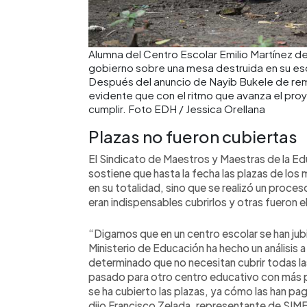
Alumna del Centro Escolar Emilio Martínez de
gobierno sobre una mesa destruida en su esc
Después del anuncio de Nayib Bukele de rem
evidente que con el ritmo que avanza el pr
cumplir. Foto EDH / Jessica Orellana
Plazas no fueron cubiertas
El Sindicato de Maestros y Maestras de la E
sostiene que hasta la fecha las plazas de los
en su totalidad, sino que se realizó un proce
eran indispensables cubrirlos y otras fueron 
“Digamos que en un centro escolar se han jub
Ministerio de Educación ha hecho un análisis 
determinado que no necesitan cubrir todas las 
pasado para otro centro educativo con más
se ha cubierto las plazas, ya cómo las han p
dijo Francisco Zelada, representante de S