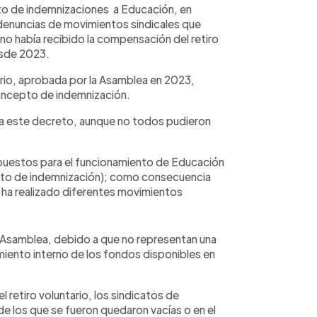
to de indemnizaciones a Educación, en
 denuncias de movimientos sindicales que
no había recibido la compensación del retiro
esde 2023.
ario, aprobada por la Asamblea en 2023,
oncepto de indemnización.
a este decreto, aunque no todos pudieron
puestos para el funcionamiento de Educación
epto de indemnización); como consecuencia
io ha realizado diferentes movimientos
 Asamblea, debido a que no representan una
miento interno de los fondos disponibles en
l retiro voluntario, los sindicatos de
de los que se fueron quedaron vacías o en el