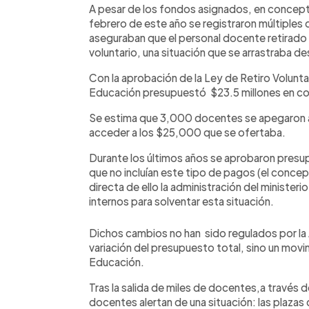
A pesar de los fondos asignados, en concep
febrero de este año se registraron múltiples
aseguraban que el personal docente retirado 
voluntario, una situación que se arrastraba d
Con la aprobación de la Ley de Retiro Volunt
Educación presupuestó $23.5 millones en c
Se estima que 3,000 docentes se apegaron 
acceder a los $25,000 que se ofertaba.
Durante los últimos años se aprobaron presu
que no incluían este tipo de pagos (el conc
directa de ello la administración del minister
internos para solventar esta situación.
Dichos cambios no han sido regulados por la
variación del presupuesto total, sino un movi
Educación.
Tras la salida de miles de docentes,a través de
docentes alertan de una situación: las plazas 