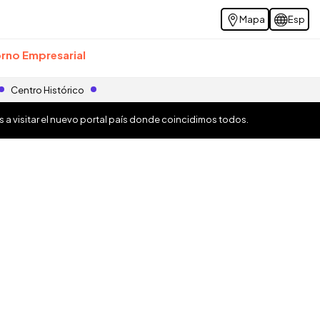
Mapa
Esp
rno Empresarial
Centro Histórico
os a visitar el nuevo portal país donde coincidimos todos.