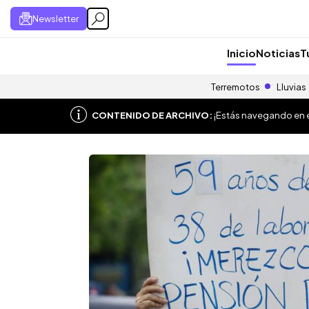
Newsletter
Inicio
Noticias
T
Terremotos
Lluvias
CONTENIDO DE ARCHIVO:
¡Estás navegando en el