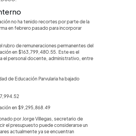
nterno
ión no ha tenido recortes por parte de la
orma en febrero pasado para incorporar
e el rubro de remuneraciones permanentes del
nación en $163,799,480.55. Este es el
a el personal docente, administrativo, entre
dad de Educación Parvularia ha bajado
67,994.52
nación en $9,295,868.49
nado por Jorge Villegas, secretario de
ir el presupuesto puede considerarse un
lares actualmente ya se encuentran