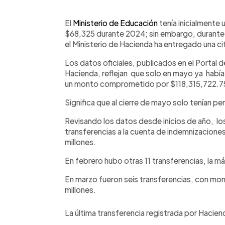
0:00
Facebook
Twitter
►
Escuchar artículo
El
Ministerio de Educación
tenía inicialmente
$68,325 durante 2024; sin embargo, durante 
el Ministerio de Hacienda ha entregado una c
Los datos oficiales, publicados en el Portal d
Hacienda, reflejan que solo en mayo ya había
un monto comprometido por $118,315,722.7
Significa que al cierre de mayo solo tenían pe
Revisando los datos desde inicios de año, lo
transferencias a la cuenta de indemnizaciones
millones.
En febrero hubo otras 11 transferencias, la má
En marzo fueron seis transferencias, con mont
millones.
La última transferencia registrada por Haciend