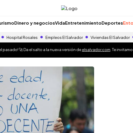
urismo
Dinero y negocios
Vida
Entretenimiento
Deportes
Ento
Hospital Rosales
Empleos El Salvador
Viviendas El Salvador
 pasado! 🚀 Da el salto a la nueva versión de
elsalvador.com
. Te invitam