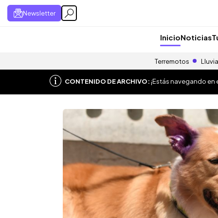
Newsletter
Inicio
Noticias
T
Terremotos
Lluvi
CONTENIDO DE ARCHIVO:
¡Estás navegando en el