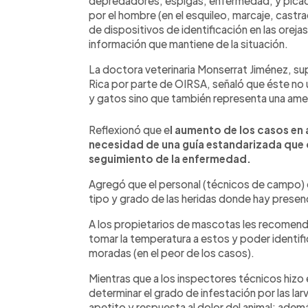
depredadores, espigas, enfermedad, y picad
por el hombre (en el esquileo, marcaje, castr
de dispositivos de identificación en las oreja
información que mantiene de la situación.
La doctora veterinaria Monserrat Jiménez, su
Rica por parte de OIRSA, señaló que éste no 
y gatos sino que también representa una amena
Reflexionó que e
l aumento de los casos en
necesidad de una guía estandarizada que o
seguimiento de la enfermedad.
Agregó que el personal (técnicos de campo) 
tipo y grado de las heridas donde hay presen
A los propietarios de mascotas les recomen
tomar la temperatura a estos y poder identifi
moradas (en el peor de los casos).
Mientras que a los inspectores técnicos hizo
determinar el grado de infestación por las l
apetito y respuesta al dolor del animal; adem