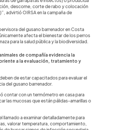
uras de garrapatas e insectos) o producida
ación, descorne, corte de rabo y colocación
s)”, advirtió OIRSA en la campaña de
pervisora del gusano barrenador en Costa
únicamente afecta el bienestar de los perros
za para la salud pública y la biodiversidad.
 animales de compañía evidencia la
riente a la evaluación, tratamiento y
deben de estar capacitados para evaluar el
cia del gusano barrenador.
dó contar con un termómetro en casa para
car las mucosas que están pálidas-amarillas o
 el llamado a examinar detalladamente para
arvas, valorar temperatura, comportamiento,
ás de buscar signos de infección secundaria,