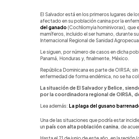
0:00
Facebook
Twitter
►
Escuchar artículo
El Salvador está en los primeros lugares de 
afectado en su población canina por la enfer
del ganado
(Cochliomyia hominivorax), que e
mamíferos, incluido el ser humano, durante s
Internacional Regional de Sanidad Agropecua
Le siguen, por número de casos en dicha pob
Panamá, Honduras y, finalmente, México.
República Dominicana es parte de OIRSA; sin e
enfermedad de forma endémica, no se ha colo
La situación de El Salvador y Belice, sien
por la coordinadora regional de OIRSA, d
Lea además:
La plaga del gusano barrenad
Una de las situaciones que podría estar incidi
un
país con alta población canina
, de acue
Hasta el 21 de junio de este año, en la regió