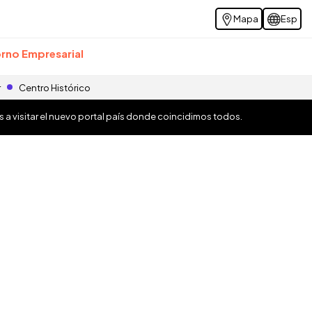
Mapa
Esp
rno Empresarial
r
Centro Histórico
os a visitar el nuevo portal país donde coincidimos todos.