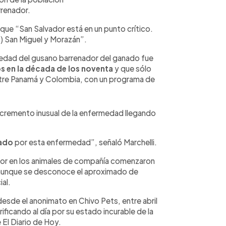
rrenador.
ue “San Salvador está en un punto crítico.
) San Miguel y Morazán”.
medad del gusano barrenador del ganado fue
s en la década de los noventa
y que sólo
ntre Panamá y Colombia, con un programa de
ncremento inusual de la enfermedad llegando
tado
por esta enfermedad”, señaló Marchelli.
ador en los animales de compañía comenzaron
aunque se desconoce el aproximado de
ial.
sde el anonimato en Chivo Pets, entre abril
ficando al día por su estado incurable de la
El Diario de Hoy.