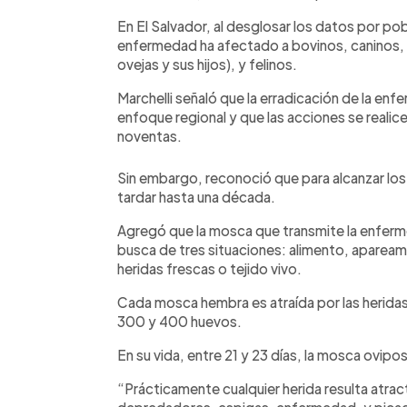
En El Salvador, al desglosar los datos por pob
enfermedad ha afectado a bovinos, caninos, p
ovejas y sus hijos), y felinos.
Marchelli señaló que la erradicación de la en
enfoque regional y que las acciones se realice
noventas.
Sin embargo, reconoció que para alcanzar los 
tardar hasta una década.
Agregó que la mosca que transmite la enferm
busca de tres situaciones: alimento, apareami
heridas frescas o tejido vivo.
Cada mosca hembra es atraída por las herida
300 y 400 huevos.
En su vida, entre 21 y 23 días, la mosca ovipo
“Prácticamente cualquier herida resulta atract