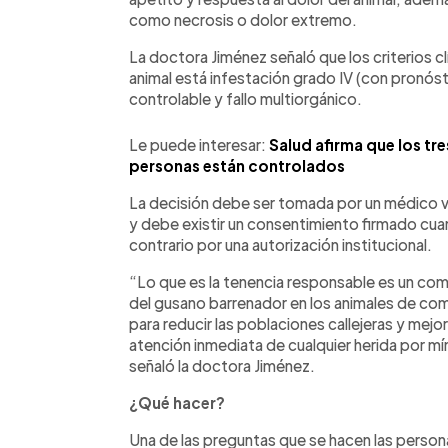
como necrosis o dolor extremo.
La doctora Jiménez señaló que los criterios cl
animal está infestación grado IV (con pronós
controlable y fallo multiorgánico.
Le puede interesar:
Salud afirma que los tr
personas están controlados
La decisión debe ser tomada por un médico vet
y debe existir un consentimiento firmado cuan
contrario por una autorización institucional.
“Lo que es la tenencia responsable es un com
del gusano barrenador en los animales de com
para reducir las poblaciones callejeras y mejo
atención inmediata de cualquier herida por m
señaló la doctora Jiménez.
¿Qué hacer?
Una de las preguntas que se hacen las person