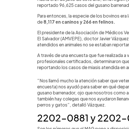
reportado 96,625 casos del gusano barrenad
Para entonces, la especie de los bovinos era
de
8,117 en caninos y 266 en felinos.
El presidente de la Asociación de Médicos Ve
El Salvador (AMVEPE), doctor Javier Vázquez,
atendidos en animales no se estaban reporta
A través de una encuesta que fue realizada a 
profesionales certificados, determinaron qu
reportando los casos de miasis atendida en an
“Nos llamó mucho la atención saber que veter
encuesta) nos ayudó para saber en qué depa
gusano barrenador, ojo que nosotros como 
también hay colegas que nos ayudaron llenand
perros y gatos”, detalló Vázquez.
2202-0881 y 2202
Son los números que el MAG pone a disposici