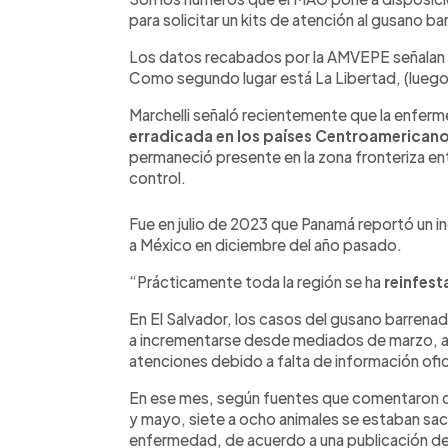
para solicitar un kits de atención al gusano ba
Los datos recabados por la AMVEPE señalan q
Como segundo lugar está La Libertad, (luego
Marchelli señaló recientemente que la enfer
erradicada en los países Centroamericano
permaneció presente en la zona fronteriza e
control.
Fue en julio de 2023 que Panamá reportó un i
a México en diciembre del año pasado.
“Prácticamente toda la región se ha
reinfes
En El Salvador, los casos del gusano barren
a incrementarse desde mediados de marzo, 
atenciones debido a falta de información ofic
En ese mes, según fuentes que comentaron de
y mayo, siete a ocho animales se estaban sacri
enfermedad, de acuerdo a una publicación de 