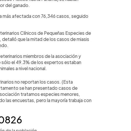
or del ganado.
 la más afectada con 76,346 casos, seguido
terinarios Clínicos de Pequeñas Especies de
 detalló que la mitad de los casos de miasis
ndo.
veterinarios miembros de la asociación y
e sólo el 49.3% de los expertos estaban
imales a nivel nacional.
inarios no reportan los casos. (Esta
rtamento se han presentado casos de
asociación tratamos especies menores,
o las encuestas, pero la mayoría trabaja con
-0826
ón de la población