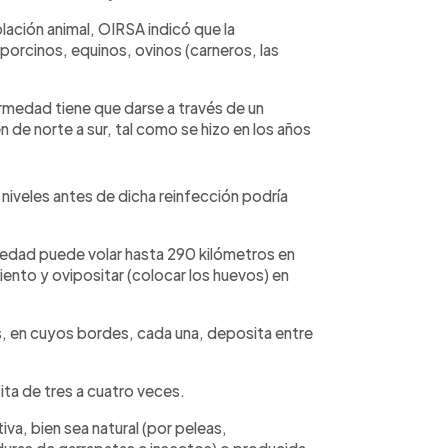
lación animal, OIRSA indicó que la
orcinos, equinos, ovinos (carneros, las
fermedad tiene que darse a través de un
n de norte a sur, tal como se hizo en los años
niveles antes de dicha reinfección podría
edad puede volar hasta 290 kilómetros en
ento y ovipositar (colocar los huevos) en
s, en cuyos bordes, cada una, deposita entre
sita de tres a cuatro veces.
iva, bien sea natural (por peleas,