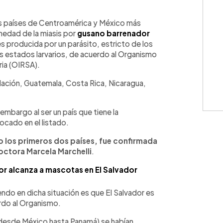
WhatsApp
Copiar link
los países de Centroamérica y México más
medad de la miasis por
gusano barrenador
s producida por un parásito, estricto de los
us estados larvarios, de acuerdo al Organismo
ria (OIRSA).
lación, Guatemala, Costa Rica, Nicaragua,
mbargo al ser un país que tiene la
cado en el listado.
do los primeros dos países, fue confirmada
octora Marcela Marchelli
.
or alcanza a mascotas en El Salvador
endo en dicha situación es que El Salvador es
rdo al Organismo.
n (desde México hasta Panamá) se habían