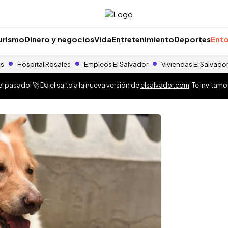
urismo
Dinero y negocios
Vida
Entretenimiento
Deportes
Ento
as
Hospital Rosales
Empleos El Salvador
Viviendas El Salvado
 pasado! 🚀 Da el salto a la nueva versión de
elsalvador.com
. Te invitam