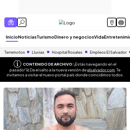
Inicio
Noticias
Turismo
Dinero y negocios
Vida
Entretenim
Terremotos
Lluvias
Hospital Rosales
Empleos El Salvador
CONTENIDO DE ARCHIVO:
¡Estás navegando en el
pasado! 🚀 Da el salto a la nueva versión de
elsalvador.com
. Te
invitamos a visitar el nuevo portal país donde coincidimos todos.