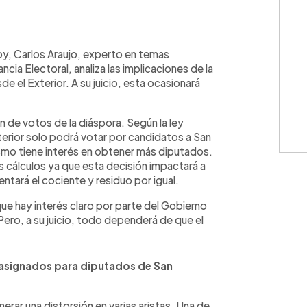
WhatsApp
Copiar link
Hoy, Carlos Araujo, experto en temas
ncia Electoral, analiza las implicaciones de la
de el Exterior. A su juicio, esta ocasionará
ón de votos de la diáspora. Según la ley
terior solo podrá votar por candidatos a San
ismo tiene interés en obtener más diputados.
s cálculos ya que esta decisión impactará a
ntará el cociente y residuo por igual.
que hay interés claro por parte del Gobierno
ero, a su juicio, todo dependerá de que el
 asignados para diputados de San
nerar una distorsión en varias aristas. Una de