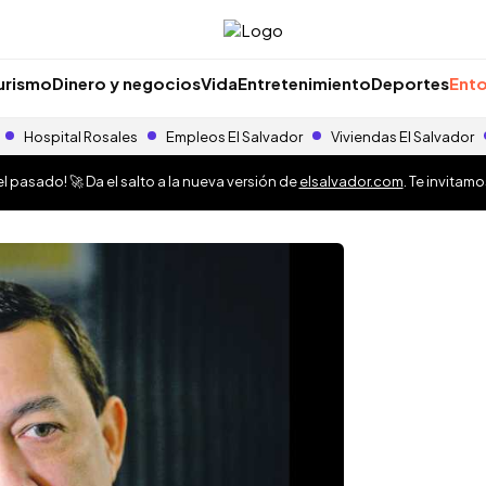
urismo
Dinero y negocios
Vida
Entretenimiento
Deportes
Ento
Hospital Rosales
Empleos El Salvador
Viviendas El Salvador
 pasado! 🚀 Da el salto a la nueva versión de
elsalvador.com
. Te invitam