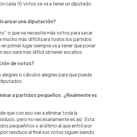
n cada 10 votos se va a tener un diputado.
alcanzar una diputación?
aro” o que se necesite más votos para sacar
 mucho más difícil para todos los partidos
é en primer lugar siempre va a tener que poner
 eso será más difícil obtener escaños.
ación de votos?
alegres o cálculos alegres para que pueda
 diputados.
liminar a partidos pequeños. ¿Realmente es
 que con eso van a eliminar toda la
esiduos, pero no necesariamente es así. Esta
idos pequeñitos o al último al que entró por
or residuos al final sus votos siguen siendo