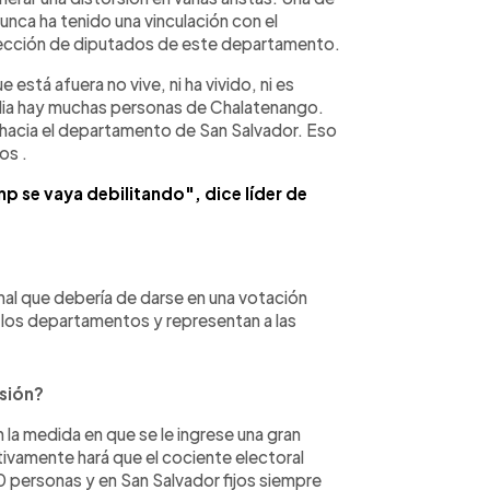
nca ha tenido una vinculación con el
lección de diputados de este departamento.
stá afuera no vive, ni ha vivido, ni es
talia hay muchas personas de Chalatenango.
os hacia el departamento de San Salvador. Eso
os .
p se vaya debilitando", dice líder de
mal que debería de darse en una votación
los departamentos y representan a las
rsión?
 la medida en que se le ingrese una gran
ivamente hará que el cociente electoral
0 personas y en San Salvador fijos siempre