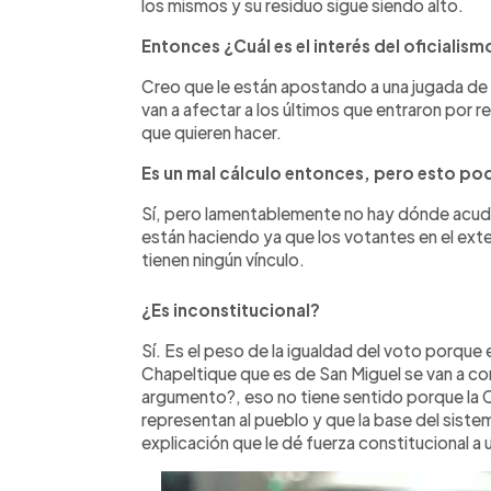
los mismos y su residuo sigue siendo alto.
Entonces ¿Cuál es el interés del oficialis
Creo que le están apostando a una jugada d
van a afectar a los últimos que entraron por 
que quieren hacer.
Es un mal cálculo entonces, pero esto pod
Sí, pero lamentablemente no hay dónde acudir
están haciendo ya que los votantes en el exter
tienen ningún vínculo.
¿Es inconstitucional?
Sí. Es el peso de la igualdad del voto porque 
Chapeltique que es de San Miguel se van a con
argumento?, eso no tiene sentido porque la 
representan al pueblo y que la base del sistem
explicación que le dé fuerza constitucional a 