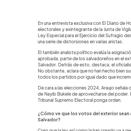
0:00
Facebook
Twitter
►
Escuchar artículo
En una entrevista exclusiva con El Diario de 
electorales y exintegrante de la Junta de Vigila
Ley Especial para el Ejercicio del Sufragio des
una serie de distorsiones en varias aristas.
El también analista político evalúa la asignaci
aprobada, parte de los salvadoreños en el ex
Salvador. Detrás de esto, destaca, el oficial
No obstante, aclara que no han hecho bien su
todos los partidos por igual dado que increme
De cara a las elecciones 2024, Araujo señala 
de Nayib Bukele de aprovecharse del poder. P
Tribunal Supremo Electoral ponga orden.
¿Cómo ve que los votos del exterior sean
Salvador?
Creo que la ley así como la han creado va a ge