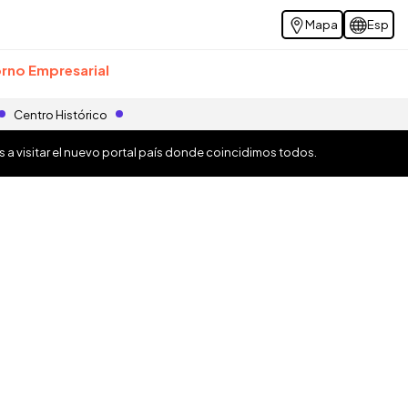
Mapa
Esp
rno Empresarial
Centro Histórico
os a visitar el nuevo portal país donde coincidimos todos.