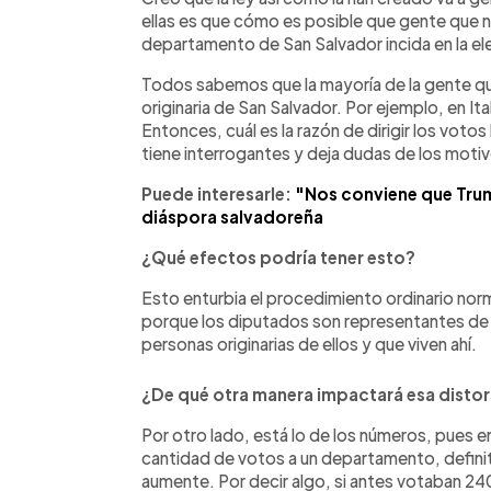
ellas es que cómo es posible que gente que nu
departamento de San Salvador incida en la e
Todos sabemos que la mayoría de la gente que e
originaria de San Salvador. Por ejemplo, en I
Entonces, cuál es la razón de dirigir los vot
tiene interrogantes y deja dudas de los motiv
Puede interesarle:
"Nos conviene que Trum
diáspora salvadoreña
¿Qué efectos podría tener esto?
Esto enturbia el procedimiento ordinario nor
porque los diputados son representantes de 
personas originarias de ellos y que viven ahí.
¿De qué otra manera impactará esa disto
Por otro lado, está lo de los números, pues en
cantidad de votos a un departamento, definit
aumente. Por decir algo, si antes votaban 24