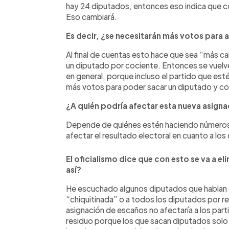
hay 24 diputados, entonces eso indica que co
Eso cambiará.
Es decir, ¿se necesitarán más votos para 
Al final de cuentas esto hace que sea “más c
un diputado por cociente. Entonces se vuelve
en general, porque incluso el partido que est
más votos para poder sacar un diputado y con
¿A quién podría afectar esta nueva asign
Depende de quiénes estén haciendo números 
afectar el resultado electoral en cuanto a los
El oficialismo dice que con esto se va a e
así?
He escuchado algunos diputados que hablan de
“chiquitinada” o a todos los diputados por r
asignación de escaños no afectaría a los part
residuo porque los que sacan diputados solo p