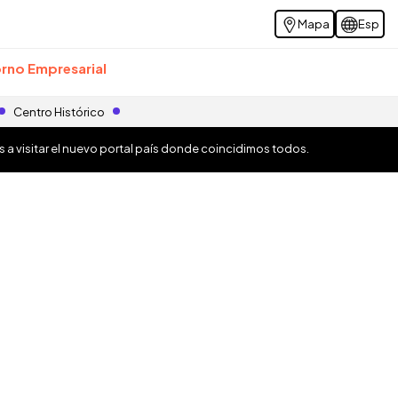
Mapa
Esp
rno Empresarial
Centro Histórico
os a visitar el nuevo portal país donde coincidimos todos.