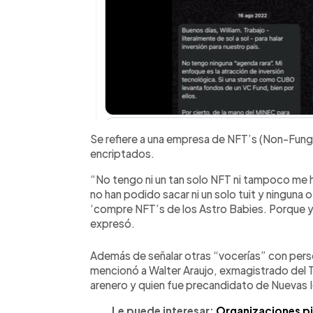
Se refiere a una empresa de NFT’s (Non-Fungib
encriptados.
“No tengo ni un tan solo NFT ni tampoco me h
no han podido sacar ni un solo tuit y ninguna 
‘compre NFT’s de los Astro Babies. Porque yo
expresó.
Además de señalar otras “vocerías” con perso
mencionó a Walter Araujo, exmagistrado del 
arenero y quien fue precandidato de Nuevas Id
Le puede interesar:
Organizaciones pid