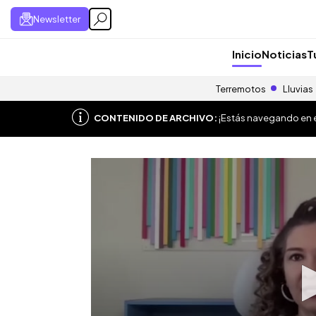
Newsletter
Inicio
Noticias
T
Terremotos
Lluvias
CONTENIDO DE ARCHIVO:
¡Estás navegando en el