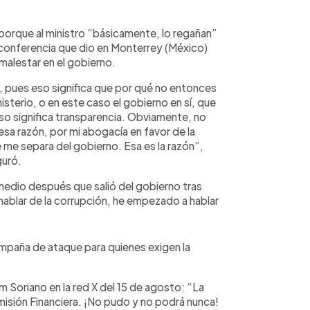
ó porque al ministro “básicamente, lo regañan”
a conferencia que dio en Monterrey (México)
alestar en el gobierno.
n, pues eso significa que por qué no entonces
isterio, o en este caso el gobierno en sí, que
so significa transparencia. Obviamente, no
esa razón, por mi abogacía en favor de la
e me separa del gobierno. Esa es la razón”,
uró.
medio después que salió del gobierno tras
ablar de la corrupción, he empezado a hablar
mpaña de ataque para quienes exigen la
am Soriano en la red X del 15 de agosto: “La
isión Financiera. ¡No pudo y no podrá nunca!