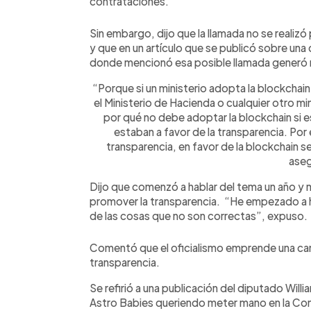
contrataciones.
Sin embargo, dijo que la llamada no se realiz
y que en un artículo que se publicó sobre un
donde mencionó esa posible llamada generó m
“Porque si un ministerio adopta la blockchai
el Ministerio de Hacienda o cualquier otro min
por qué no debe adoptar la blockchain si e
estaban a favor de la transparencia. Por 
transparencia, en favor de la blockchain s
aseg
Dijo que comenzó a hablar del tema un año y 
promover la transparencia. “He empezado a h
de las cosas que no son correctas”, expuso.
Comentó que el oficialismo emprende una ca
transparencia.
Se refirió a una publicación del diputado Willi
Astro Babies queriendo meter mano en la Com