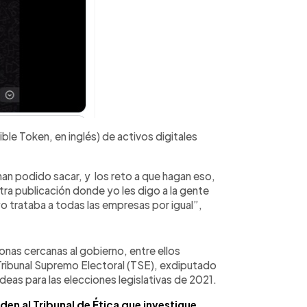
le Token, en inglés) de activos digitales
an podido sacar, y los reto a que hagan eso,
otra publicación donde yo les digo a la gente
 trataba a todas las empresas por igual”,
nas cercanas al gobierno, entre ellos
Tribunal Supremo Electoral (TSE), exdiputado
eas para las elecciones legislativas de 2021.
en al Tribunal de Ética que investigue