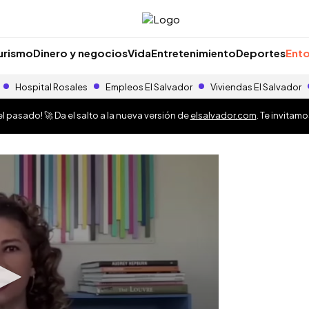
urismo
Dinero y negocios
Vida
Entretenimiento
Deportes
Ento
Hospital Rosales
Empleos El Salvador
Viviendas El Salvador
 pasado! 🚀 Da el salto a la nueva versión de
elsalvador.com
. Te invitam