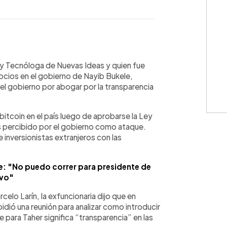
WhatsApp
Copiar link
r y Tecnóloga de Nuevas Ideas y quien fue
ocios en el gobierno de Nayib Bukele,
el gobierno por abogar por la transparencia
bitcoin en el país luego de aprobarse la Ley
s percibido por el gobierno como ataque.
 inversionistas extranjeros con las
me: "No puedo correr para presidente de
vo"
celo Larín, la exfuncionaria dijo que en
idió una reunión para analizar como introducir
e para Taher significa “transparencia” en las