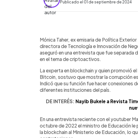
Publicado el 01 de septiembre de 2024
0:00
Facebook
Twitter
►
Escuchar artículo
Mónica Taher, ex emisaria de Política Exterio
directora de Tecnología e Innovación de Neg
aseguró en una entrevista que fue separada d
en el tema de criptoactivos.
La experta en blockchain y quien promovió el 
Bitcoin, sostuvo que mostrar la corrupción e
Indicó que su función fue hacer conexiones de
diferentes instituciones del país.
DE INTERÉS:
Nayib Bukele a Revista Ti
nue
En una entrevista reciente con el youtuber Mar
octubre de 2022 el ministro de Educación le p
la blockchain al Ministerio de Educación, lo qu