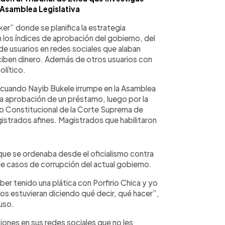
 Asamblea Legislativa
r” donde se planifica la estrategia
 los índices de aprobación del gobierno, del
 de usuarios en redes sociales que alaban
ciben dinero. Además de otros usuarios con
olítico.
0 cuando Nayib Bukele irrumpe en la Asamblea
r la aprobación de un préstamo, luego por la
 lo Constitucional de la Corte Suprema de
istrados afines. Magistrados que habilitaron
que se ordenaba desde el oficialismo contra
e casos de corrupción del actual gobierno.
ber tenido una plática con Porfirio Chica y yo
nos estuvieran diciendo qué decir, qué hacer”,
uso.
iones en sus redes sociales que no les