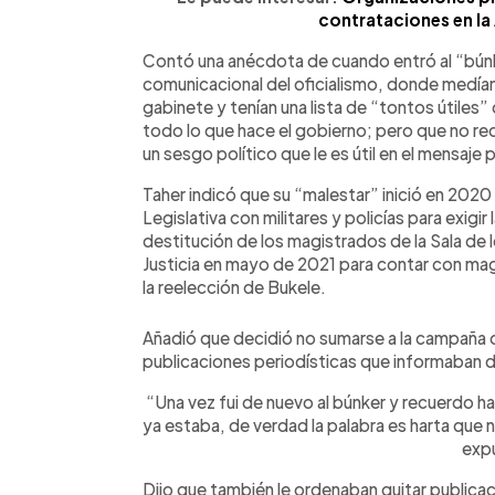
contrataciones en la
Contó una anécdota de cuando entró al “búnke
comunicacional del oficialismo, donde medían
gabinete y tenían una lista de “tontos útiles”
todo lo que hace el gobierno; pero que no re
un sesgo político que le es útil en el mensaje p
Taher indicó que su “malestar” inició en 202
Legislativa con militares y policías para exigi
destitución de los magistrados de la Sala de
Justicia en mayo de 2021 para contar con mag
la reelección de Bukele.
Añadió que decidió no sumarse a la campaña 
publicaciones periodísticas que informaban d
“Una vez fui de nuevo al búnker y recuerdo ha
ya estaba, de verdad la palabra es harta que 
exp
Dijo que también le ordenaban quitar publicac