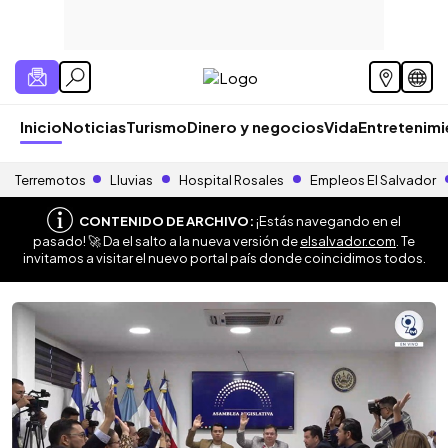
Inicio
Noticias
Turismo
Dinero y negocios
Vida
Entretenim
Terremotos
Lluvias
Hospital Rosales
Empleos El Salvador
CONTENIDO DE ARCHIVO:
¡Estás navegando en el
pasado! 🚀 Da el salto a la nueva versión de
elsalvador.com
. Te
invitamos a visitar el nuevo portal país donde coincidimos todos.