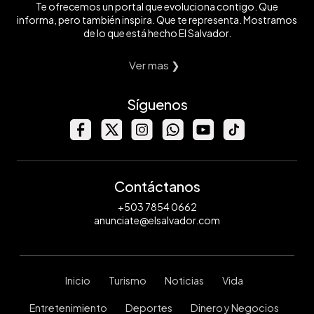
Te ofrecemos un portal que evoluciona contigo. Que
informa, pero también inspira. Que te representa. Mostramos
de lo que está hecho El Salvador.
Ver mas ❯
Síguenos
Contáctanos
+503 7854 0662
anunciate@elsalvador.com
Inicio
Turismo
Noticias
Vida
Entretenimiento
Deportes
Dinero y Negocios